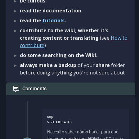
be curious.
read the documentation.
read the
tutorials
.
contribute to the wiki, whether it's
creating content or translating
(see
How to
contribute
)
do some searching on the Wiki.
always make a backup
of your
share
folder
before doing anything you're not sure about.
Comments
cep
5 YEARS AGO
Necesito saber cómo hacer para que
funcione el vídeo por HDMI en PC, hace