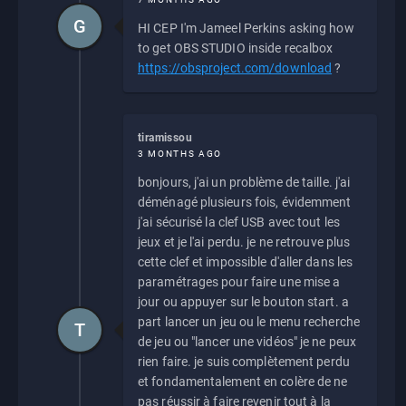
G
HI CEP I'm Jameel Perkins asking how
to get OBS STUDIO inside recalbox
https://obsproject.com/download
?
tiramissou
3 MONTHS AGO
bonjours, j'ai un problème de taille. j'ai
déménagé plusieurs fois, évidemment
j'ai sécurisé la clef USB avec tout les
jeux et je l'ai perdu. je ne retrouve plus
cette clef et impossible d'aller dans les
paramétrages pour faire une mise a
jour ou appuyer sur le bouton start. a
part lancer un jeu ou le menu recherche
T
de jeu ou "lancer une vidéos" je ne peux
rien faire. je suis complètement perdu
et fondamentalement en colère de ne
pas réussir à faire revenir tout à la