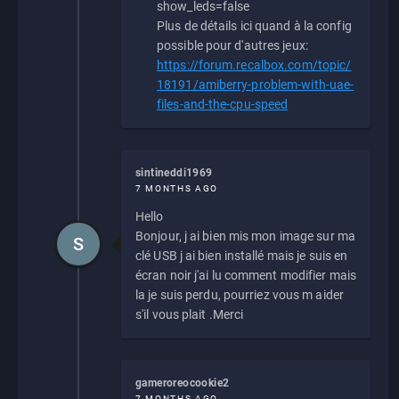
show_leds=false
Plus de détails ici quand à la config
possible pour d'autres jeux:
https://forum.recalbox.com/topic/
18191/amiberry-problem-with-uae-
files-and-the-cpu-speed
sintineddi1969
7 MONTHS AGO
Hello
Bonjour, j ai bien mis mon image sur ma
S
clé USB j ai bien installé mais je suis en
écran noir j'ai lu comment modifier mais
la je suis perdu, pourriez vous m aider
s'il vous plait .Merci
gameroreocookie2
7 MONTHS AGO