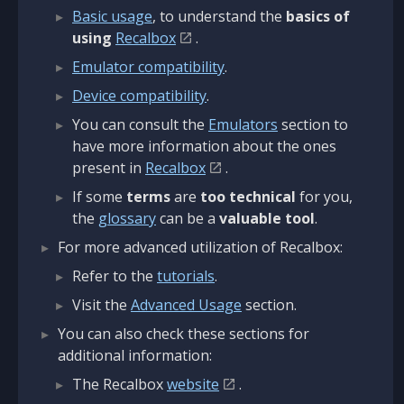
Basic usage
, to understand the
basics of
using
Recalbox
.
Emulator compatibility
.
Device compatibility
.
You can consult the
Emulators
section to
have more information about the ones
present in
Recalbox
.
If some
terms
are
too technical
for you,
the
glossary
can be a
valuable tool
.
For more advanced utilization of Recalbox:
Refer to the
tutorials
.
Visit the
Advanced Usage
section.
You can also check these sections for
additional information:
The Recalbox
website
.