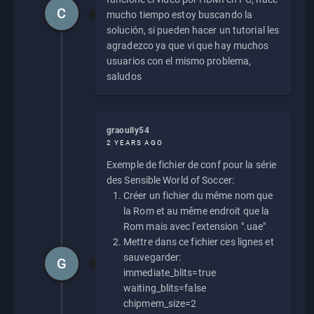
C
mucho tiempo estoy buscando la
solución, si pueden hacer un tutorial les
agradezco ya que vi que hay muchos
usuarios con el mismo problema,
saludos
graoully54
2 YEARS AGO
Exemple de fichier de conf pour la série
des Sensible World of Soccer:
Créer un fichier du même nom que
la Rom et au même endroit que la
Rom mais avec l'extension ".uae"
Mettre dans ce fichier ces lignes et
sauvegarder:
G
immediate_blits=true
waiting_blits=false
chipmem_size=2