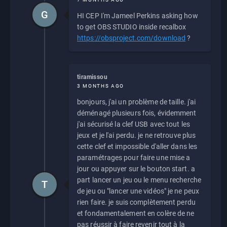
G
HI CEP I'm Jameel Perkins asking how
to get OBS STUDIO inside recalbox
https://obsproject.com/download
?
tiramissou
3 MONTHS AGO
bonjours, j'ai un problème de taille. j'ai
déménagé plusieurs fois, évidemment
j'ai sécurisé la clef USB avec tout les
jeux et je l'ai perdu. je ne retrouve plus
cette clef et impossible d'aller dans les
paramétrages pour faire une mise a
jour ou appuyer sur le bouton start. a
part lancer un jeu ou le menu recherche
T
de jeu ou "lancer une vidéos" je ne peux
rien faire. je suis complètement perdu
et fondamentalement en colère de ne
pas réussir à faire revenir tout à la