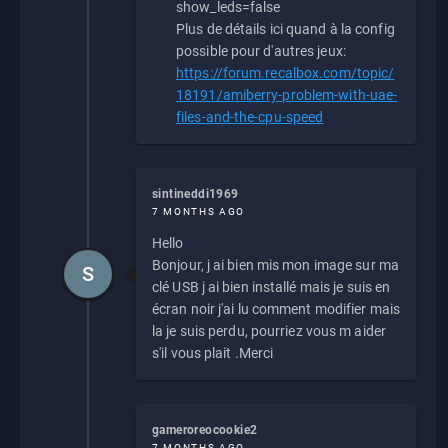
show_leds=false
Plus de détails ici quand à la config
possible pour d'autres jeux:
https://forum.recalbox.com/topic/
18191/amiberry-problem-with-uae-
files-and-the-cpu-speed
sintineddi1969
7 MONTHS AGO
Hello
Bonjour, j ai bien mis mon image sur ma
S
clé USB j ai bien installé mais je suis en
écran noir j'ai lu comment modifier mais
la je suis perdu, pourriez vous m aider
s'il vous plait .Merci
gameroreocookie2
7 MONTHS AGO