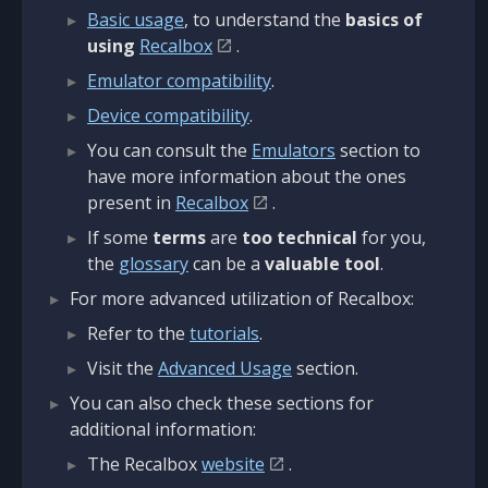
Basic usage
, to understand the
basics of
using
Recalbox
.
Emulator compatibility
.
Device compatibility
.
You can consult the
Emulators
section to
have more information about the ones
present in
Recalbox
.
If some
terms
are
too technical
for you,
the
glossary
can be a
valuable tool
.
For more advanced utilization of Recalbox:
Refer to the
tutorials
.
Visit the
Advanced Usage
section.
You can also check these sections for
additional information:
The Recalbox
website
.