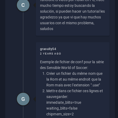
C
mucho tiempo estoy buscando la
solución, si pueden hacer un tutorial les
agradezco ya que vi que hay muchos
usuarios con el mismo problema,
saludos
graoully54
2 YEARS AGO
Exemple de fichier de conf pour la série
des Sensible World of Soccer:
Créer un fichier du même nom que
la Rom et au même endroit que la
Rom mais avec l'extension ".uae"
Mettre dans ce fichier ces lignes et
sauvegarder:
G
immediate_blits=true
waiting_blits=false
chipmem_size=2