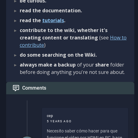
be curious.
read the documentation.
read the
tutorials
.
contribute to the wiki, whether it's
creating content or translating
(see
How to
contribute
)
do some searching on the Wiki.
always make a backup
of your
share
folder
before doing anything you're not sure about.
Comments
cep
5 YEARS AGO
Necesito saber cómo hacer para que
funcione el vídeo por HDMI en PC, hace