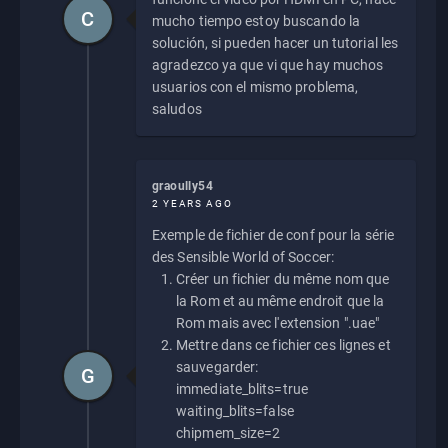
C
mucho tiempo estoy buscando la
solución, si pueden hacer un tutorial les
agradezco ya que vi que hay muchos
usuarios con el mismo problema,
saludos
graoully54
2 YEARS AGO
Exemple de fichier de conf pour la série
des Sensible World of Soccer:
Créer un fichier du même nom que
la Rom et au même endroit que la
Rom mais avec l'extension ".uae"
Mettre dans ce fichier ces lignes et
sauvegarder:
G
immediate_blits=true
waiting_blits=false
chipmem_size=2