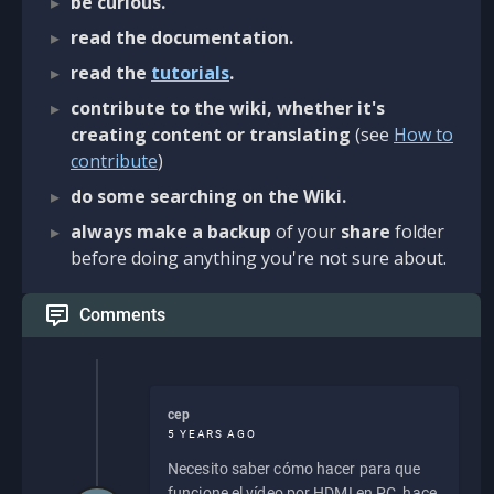
be curious.
read the documentation.
read the
tutorials
.
contribute to the wiki, whether it's
creating content or translating
(see
How to
contribute
)
do some searching on the Wiki.
always make a backup
of your
share
folder
before doing anything you're not sure about.
Comments
cep
5 YEARS AGO
Necesito saber cómo hacer para que
funcione el vídeo por HDMI en PC, hace