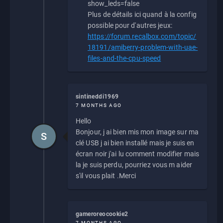
show_leds=false
Plus de détails ici quand à la config
possible pour d'autres jeux:
https://forum.recalbox.com/topic/
18191/amiberry-problem-with-uae-
files-and-the-cpu-speed
sintineddi1969
7 MONTHS AGO
Hello
Bonjour, j ai bien mis mon image sur ma
S
clé USB j ai bien installé mais je suis en
écran noir j'ai lu comment modifier mais
la je suis perdu, pourriez vous m aider
s'il vous plait .Merci
gameroreocookie2
7 MONTHS AGO