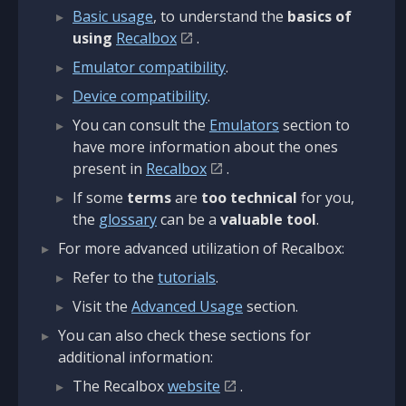
Basic usage
, to understand the
basics of
using
Recalbox
.
Emulator compatibility
.
Device compatibility
.
You can consult the
Emulators
section to
have more information about the ones
present in
Recalbox
.
If some
terms
are
too technical
for you,
the
glossary
can be a
valuable tool
.
For more advanced utilization of Recalbox:
Refer to the
tutorials
.
Visit the
Advanced Usage
section.
You can also check these sections for
additional information:
The Recalbox
website
.