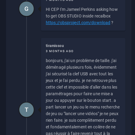
G
HI CEP I'm Jameel Perkins asking how
to get OBS STUDIO inside recalbox
https://obsproject.com/download
?
tiramissou
3 MONTHS AGO
bonjours, j'ai un problème de taille. j'ai
déménagé plusieurs fois, évidemment
j'ai sécurisé la clef USB avec tout les
jeux et je l'ai perdu. je ne retrouve plus
cette clef et impossible d'aller dans les
paramétrages pour faire une mise a
jour ou appuyer sur le bouton start. a
part lancer un jeu ou le menu recherche
T
de jeu ou "lancer une vidéos" je ne peux
rien faire. je suis complètement perdu
et fondamentalement en colère de ne
pas réussir à faire revenir tout à la