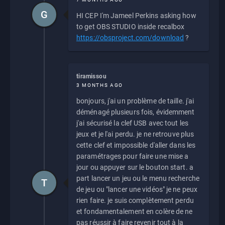
G
HI CEP I'm Jameel Perkins asking how
to get OBS STUDIO inside recalbox
https://obsproject.com/download
?
tiramissou
3 MONTHS AGO
bonjours, j'ai un problème de taille. j'ai
déménagé plusieurs fois, évidemment
j'ai sécurisé la clef USB avec tout les
jeux et je l'ai perdu. je ne retrouve plus
cette clef et impossible d'aller dans les
paramétrages pour faire une mise a
jour ou appuyer sur le bouton start. a
part lancer un jeu ou le menu recherche
T
de jeu ou "lancer une vidéos" je ne peux
rien faire. je suis complètement perdu
et fondamentalement en colère de ne
pas réussir à faire revenir tout à la