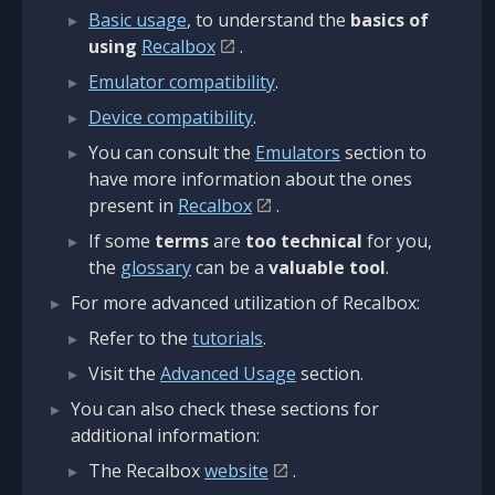
Basic usage
, to understand the
basics of
using
Recalbox
.
Emulator compatibility
.
Device compatibility
.
You can consult the
Emulators
section to
have more information about the ones
present in
Recalbox
.
If some
terms
are
too technical
for you,
the
glossary
can be a
valuable tool
.
For more advanced utilization of Recalbox:
Refer to the
tutorials
.
Visit the
Advanced Usage
section.
You can also check these sections for
additional information:
The Recalbox
website
.