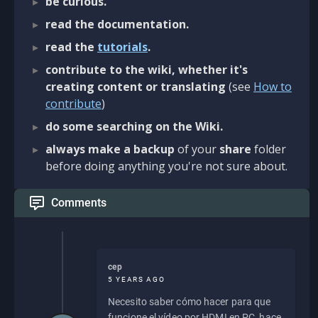
be curious.
read the documentation.
read the
tutorials
.
contribute to the wiki, whether it's
creating content or translating
(see
How to
contribute
)
do some searching on the Wiki.
always make a backup
of your
share
folder
before doing anything you're not sure about.
Comments
cep
5 YEARS AGO
Necesito saber cómo hacer para que
funcione el vídeo por HDMI en PC, hace