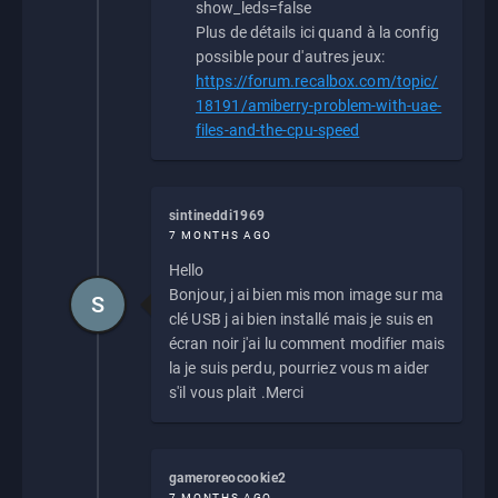
show_leds=false
Plus de détails ici quand à la config
possible pour d'autres jeux:
https://forum.recalbox.com/topic/
18191/amiberry-problem-with-uae-
files-and-the-cpu-speed
sintineddi1969
7 MONTHS AGO
Hello
Bonjour, j ai bien mis mon image sur ma
S
clé USB j ai bien installé mais je suis en
écran noir j'ai lu comment modifier mais
la je suis perdu, pourriez vous m aider
s'il vous plait .Merci
gameroreocookie2
7 MONTHS AGO