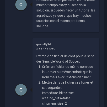
C
mucho tiempo estoy buscando la
solución, si pueden hacer un tutorial les
agradezco ya que vi que hay muchos
usuarios con el mismo problema,
saludos
graoully54
2 YEARS AGO
Exemple de fichier de conf pour la série
des Sensible World of Soccer:
Créer un fichier du même nom que
la Rom et au même endroit que la
Rom mais avec l'extension ".uae"
Mettre dans ce fichier ces lignes et
sauvegarder:
G
immediate_blits=true
waiting_blits=false
chipmem_size=2