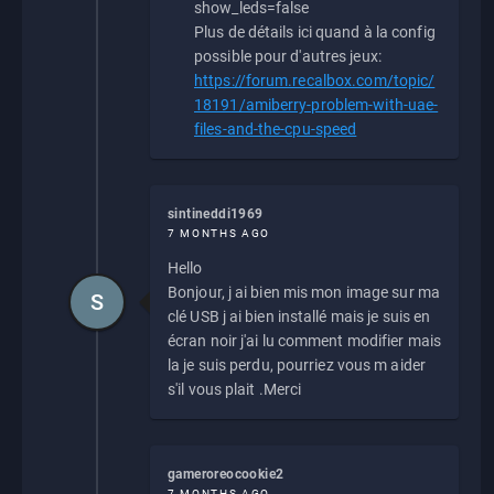
show_leds=false
Plus de détails ici quand à la config
possible pour d'autres jeux:
https://forum.recalbox.com/topic/
18191/amiberry-problem-with-uae-
files-and-the-cpu-speed
sintineddi1969
7 MONTHS AGO
Hello
Bonjour, j ai bien mis mon image sur ma
S
clé USB j ai bien installé mais je suis en
écran noir j'ai lu comment modifier mais
la je suis perdu, pourriez vous m aider
s'il vous plait .Merci
gameroreocookie2
7 MONTHS AGO