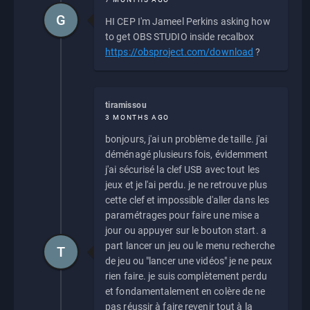
G
HI CEP I'm Jameel Perkins asking how
to get OBS STUDIO inside recalbox
https://obsproject.com/download
?
tiramissou
3 MONTHS AGO
bonjours, j'ai un problème de taille. j'ai
déménagé plusieurs fois, évidemment
j'ai sécurisé la clef USB avec tout les
jeux et je l'ai perdu. je ne retrouve plus
cette clef et impossible d'aller dans les
paramétrages pour faire une mise a
jour ou appuyer sur le bouton start. a
part lancer un jeu ou le menu recherche
T
de jeu ou "lancer une vidéos" je ne peux
rien faire. je suis complètement perdu
et fondamentalement en colère de ne
pas réussir à faire revenir tout à la