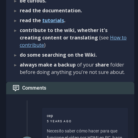
be curious.
read the documentation.
read the
tutorials
.
contribute to the wiki, whether it's
creating content or translating
(see
How to
contribute
)
do some searching on the Wiki.
always make a backup
of your
share
folder
before doing anything you're not sure about.
Comments
cep
5 YEARS AGO
Necesito saber cómo hacer para que
funcione el vídeo por HDMI en PC, hace