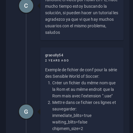
C
mucho tiempo estoy buscando la
solución, si pueden hacer un tutorial les
agradezco ya que vi que hay muchos
usuarios con el mismo problema,
saludos
graoully54
2 YEARS AGO
Exemple de fichier de conf pour la série
des Sensible World of Soccer:
Créer un fichier du même nom que
la Rom et au même endroit que la
Rom mais avec l'extension ".uae"
Mettre dans ce fichier ces lignes et
sauvegarder:
G
immediate_blits=true
waiting_blits=false
chipmem_size=2