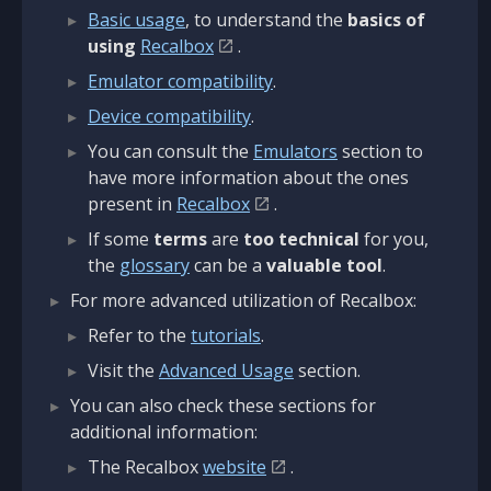
Basic usage
, to understand the
basics of
using
Recalbox
.
Emulator compatibility
.
Device compatibility
.
You can consult the
Emulators
section to
have more information about the ones
present in
Recalbox
.
If some
terms
are
too technical
for you,
the
glossary
can be a
valuable tool
.
For more advanced utilization of Recalbox:
Refer to the
tutorials
.
Visit the
Advanced Usage
section.
You can also check these sections for
additional information:
The Recalbox
website
.