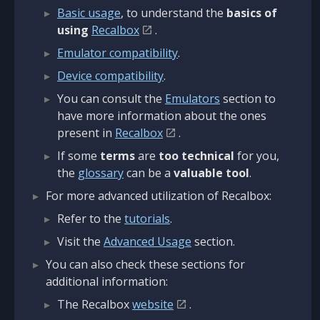
Basic usage
, to understand the
basics of
using
Recalbox
.
Emulator compatibility
.
Device compatibility
.
You can consult the
Emulators
section to
have more information about the ones
present in
Recalbox
.
If some
terms
are
too technical
for you,
the
glossary
can be a
valuable tool
.
For more advanced utilization of Recalbox:
Refer to the
tutorials
.
Visit the
Advanced Usage
section.
You can also check these sections for
additional information:
The Recalbox
website
.