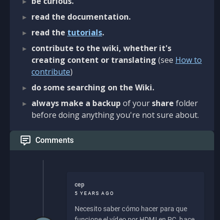
be curious.
read the documentation.
read the
tutorials
.
contribute to the wiki, whether it's
creating content or translating
(see
How to
contribute
)
do some searching on the Wiki.
always make a backup
of your
share
folder
before doing anything you're not sure about.
Comments
cep
5 YEARS AGO
Necesito saber cómo hacer para que
funcione el vídeo por HDMI en PC, hace