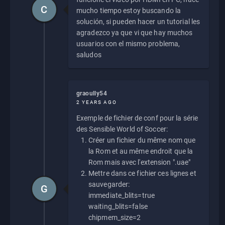
C
mucho tiempo estoy buscando la
solución, si pueden hacer un tutorial les
agradezco ya que vi que hay muchos
usuarios con el mismo problema,
saludos
graoully54
2 YEARS AGO
Exemple de fichier de conf pour la série
des Sensible World of Soccer:
Créer un fichier du même nom que
la Rom et au même endroit que la
Rom mais avec l'extension ".uae"
Mettre dans ce fichier ces lignes et
sauvegarder:
G
immediate_blits=true
waiting_blits=false
chipmem_size=2