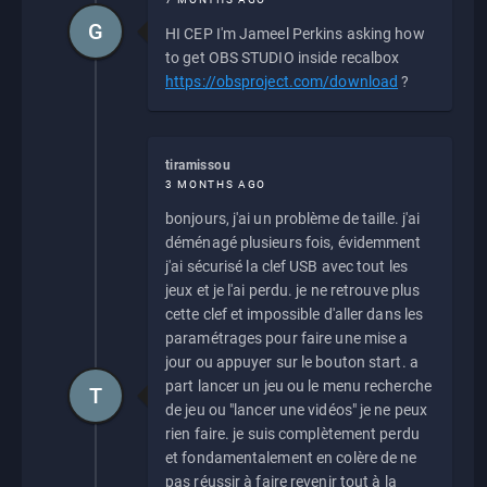
G
HI CEP I'm Jameel Perkins asking how
to get OBS STUDIO inside recalbox
https://obsproject.com/download
?
tiramissou
3 MONTHS AGO
bonjours, j'ai un problème de taille. j'ai
déménagé plusieurs fois, évidemment
j'ai sécurisé la clef USB avec tout les
jeux et je l'ai perdu. je ne retrouve plus
cette clef et impossible d'aller dans les
paramétrages pour faire une mise a
jour ou appuyer sur le bouton start. a
part lancer un jeu ou le menu recherche
T
de jeu ou "lancer une vidéos" je ne peux
rien faire. je suis complètement perdu
et fondamentalement en colère de ne
pas réussir à faire revenir tout à la