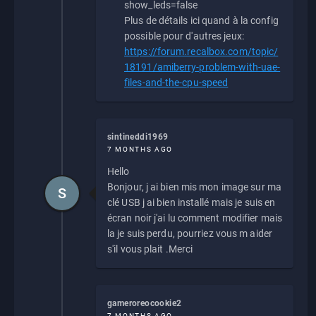
show_leds=false
Plus de détails ici quand à la config
possible pour d'autres jeux:
https://forum.recalbox.com/topic/
18191/amiberry-problem-with-uae-
files-and-the-cpu-speed
sintineddi1969
7 MONTHS AGO
Hello
Bonjour, j ai bien mis mon image sur ma
S
clé USB j ai bien installé mais je suis en
écran noir j'ai lu comment modifier mais
la je suis perdu, pourriez vous m aider
s'il vous plait .Merci
gameroreocookie2
7 MONTHS AGO