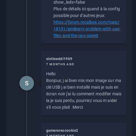
show_leds=false
Plus de détails ici quand à la config
possible pour d'autres jeux:
https://forum.recalbox.com/topic/
18191/amiberry-problem-with-uae-
files-and-the-cpu-speed
sintineddi1969
7 MONTHS AGO
Hello
Bonjour, j ai bien mis mon image sur ma
S
clé USB j ai bien installé mais je suis en
écran noir j'ai lu comment modifier mais
la je suis perdu, pourriez vous m aider
s'il vous plait .Merci
gameroreocookie2
7 MONTHS AGO