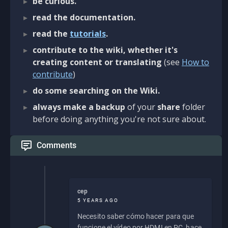
be curious.
read the documentation.
read the
tutorials
.
contribute to the wiki, whether it's
creating content or translating
(see
How to
contribute
)
do some searching on the Wiki.
always make a backup
of your
share
folder
before doing anything you're not sure about.
Comments
cep
5 YEARS AGO
Necesito saber cómo hacer para que
funcione el vídeo por HDMI en PC, hace