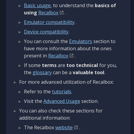
Basic usage
, to understand the
basics of
using
Recalbox
.
Emulator compatibility
.
Device compatibility
.
You can consult the
Emulators
section to
have more information about the ones
present in
Recalbox
.
If some
terms
are
too technical
for you,
the
glossary
can be a
valuable tool
.
For more advanced utilization of Recalbox:
Refer to the
tutorials
.
Visit the
Advanced Usage
section.
You can also check these sections for
additional information:
The Recalbox
website
.