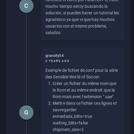
C
mucho tiempo estoy buscando la
solución, si pueden hacer un tutorial les
agradezco ya que vi que hay muchos
usuarios con el mismo problema,
saludos
graoully54
2 YEARS AGO
Exemple de fichier de conf pour la série
des Sensible World of Soccer:
Créer un fichier du même nom que
la Rom et au même endroit que la
Rom mais avec l'extension ".uae"
Mettre dans ce fichier ces lignes et
sauvegarder:
G
immediate_blits=true
waiting_blits=false
chipmem_size=2