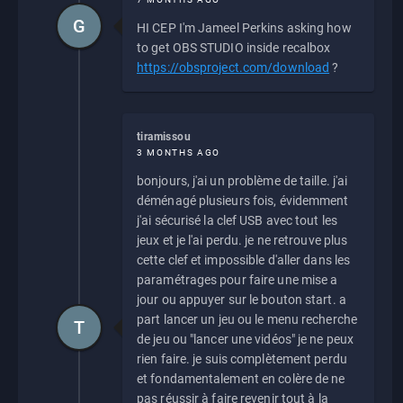
G
HI CEP I'm Jameel Perkins asking how
to get OBS STUDIO inside recalbox
https://obsproject.com/download
?
tiramissou
3 MONTHS AGO
bonjours, j'ai un problème de taille. j'ai
déménagé plusieurs fois, évidemment
j'ai sécurisé la clef USB avec tout les
jeux et je l'ai perdu. je ne retrouve plus
cette clef et impossible d'aller dans les
paramétrages pour faire une mise a
jour ou appuyer sur le bouton start. a
part lancer un jeu ou le menu recherche
T
de jeu ou "lancer une vidéos" je ne peux
rien faire. je suis complètement perdu
et fondamentalement en colère de ne
pas réussir à faire revenir tout à la