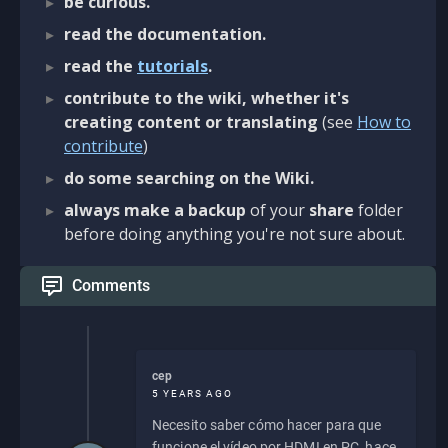
be curious.
read the documentation.
read the
tutorials
.
contribute to the wiki, whether it's
creating content or translating
(see
How to
contribute
)
do some searching on the Wiki.
always make a backup
of your
share
folder
before doing anything you're not sure about.
Comments
cep
5 YEARS AGO
Necesito saber cómo hacer para que
funcione el vídeo por HDMI en PC, hace