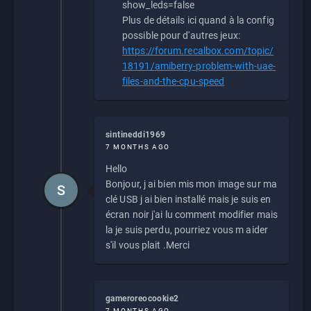
show_leds=false
Plus de détails ici quand à la config
possible pour d'autres jeux:
https://forum.recalbox.com/topic/
18191/amiberry-problem-with-uae-
files-and-the-cpu-speed
sintineddi1969
7 MONTHS AGO
Hello
Bonjour, j ai bien mis mon image sur ma
S
clé USB j ai bien installé mais je suis en
écran noir j'ai lu comment modifier mais
la je suis perdu, pourriez vous m aider
s'il vous plait .Merci
gameroreocookie2
7 MONTHS AGO