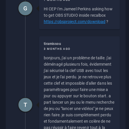
G
HI CEP I'm Jameel Perkins asking how
to get OBS STUDIO inside recalbox
https://obsproject.com/download
?
tiramissou
3 MONTHS AGO
bonjours, j'ai un problème de taille. j'ai
déménagé plusieurs fois, évidemment
j'ai sécurisé la clef USB avec tout les
jeux et je l'ai perdu. je ne retrouve plus
cette clef et impossible d'aller dans les
paramétrages pour faire une mise a
jour ou appuyer sur le bouton start. a
part lancer un jeu ou le menu recherche
T
de jeu ou "lancer une vidéos" je ne peux
rien faire. je suis complètement perdu
et fondamentalement en colère de ne
pas réussir à faire revenir tout à la