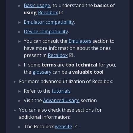
Basic usage
, to understand the
basics of
using
Recalbox
.
Emulator compatibility
.
Device compatibility
.
You can consult the
Emulators
section to
have more information about the ones
present in
Recalbox
.
If some
terms
are
too technical
for you,
the
glossary
can be a
valuable tool
.
For more advanced utilization of Recalbox:
Refer to the
tutorials
.
Visit the
Advanced Usage
section.
You can also check these sections for
additional information:
The Recalbox
website
.