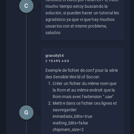
C
mucho tiempo estoy buscando la
solución, si pueden hacer un tutorial les
agradezco ya que vi que hay muchos
usuarios con el mismo problema,
saludos
graoully54
2 YEARS AGO
Exemple de fichier de conf pour la série
des Sensible World of Soccer:
Créer un fichier du même nom que
la Rom et au même endroit que la
Rom mais avec l'extension ".uae"
Mettre dans ce fichier ces lignes et
sauvegarder:
G
immediate_blits=true
waiting_blits=false
chipmem_size=2