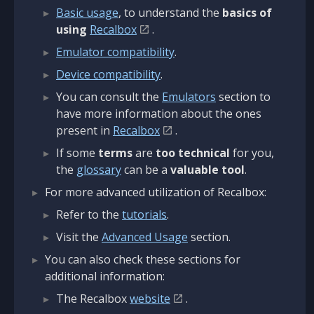
Basic usage
, to understand the
basics of
using
Recalbox
.
Emulator compatibility
.
Device compatibility
.
You can consult the
Emulators
section to
have more information about the ones
present in
Recalbox
.
If some
terms
are
too technical
for you,
the
glossary
can be a
valuable tool
.
For more advanced utilization of Recalbox:
Refer to the
tutorials
.
Visit the
Advanced Usage
section.
You can also check these sections for
additional information:
The Recalbox
website
.