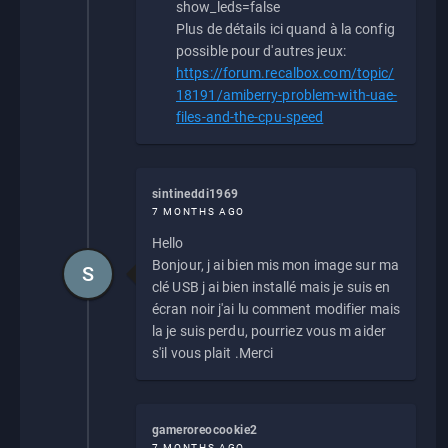
show_leds=false
Plus de détails ici quand à la config
possible pour d'autres jeux:
https://forum.recalbox.com/topic/
18191/amiberry-problem-with-uae-
files-and-the-cpu-speed
sintineddi1969
7 MONTHS AGO
Hello
Bonjour, j ai bien mis mon image sur ma
S
clé USB j ai bien installé mais je suis en
écran noir j'ai lu comment modifier mais
la je suis perdu, pourriez vous m aider
s'il vous plait .Merci
gameroreocookie2
7 MONTHS AGO