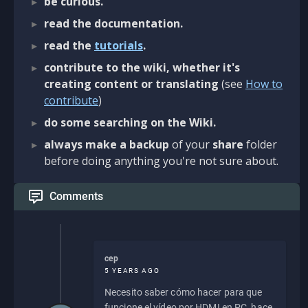
be curious.
read the documentation.
read the
tutorials
.
contribute to the wiki, whether it's
creating content or translating
(see
How to
contribute
)
do some searching on the Wiki.
always make a backup
of your
share
folder
before doing anything you're not sure about.
Comments
cep
5 YEARS AGO
Necesito saber cómo hacer para que
funcione el vídeo por HDMI en PC, hace