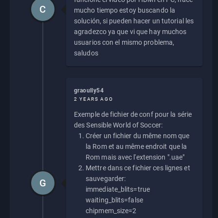
C
mucho tiempo estoy buscando la
solución, si pueden hacer un tutorial les
agradezco ya que vi que hay muchos
usuarios con el mismo problema,
saludos
graoully54
2 YEARS AGO
Exemple de fichier de conf pour la série
des Sensible World of Soccer:
Créer un fichier du même nom que
la Rom et au même endroit que la
Rom mais avec l'extension ".uae"
Mettre dans ce fichier ces lignes et
sauvegarder:
G
immediate_blits=true
waiting_blits=false
chipmem_size=2