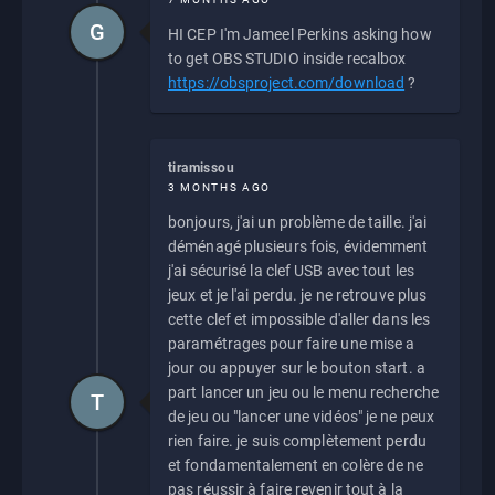
G
HI CEP I'm Jameel Perkins asking how
to get OBS STUDIO inside recalbox
https://obsproject.com/download
?
tiramissou
3 MONTHS AGO
bonjours, j'ai un problème de taille. j'ai
déménagé plusieurs fois, évidemment
j'ai sécurisé la clef USB avec tout les
jeux et je l'ai perdu. je ne retrouve plus
cette clef et impossible d'aller dans les
paramétrages pour faire une mise a
jour ou appuyer sur le bouton start. a
part lancer un jeu ou le menu recherche
T
de jeu ou "lancer une vidéos" je ne peux
rien faire. je suis complètement perdu
et fondamentalement en colère de ne
pas réussir à faire revenir tout à la