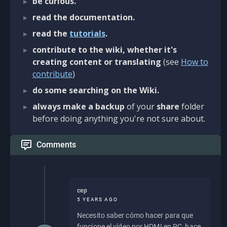
be curious.
read the documentation.
read the
tutorials
.
contribute to the wiki, whether it's
creating content or translating
(see
How to
contribute
)
do some searching on the Wiki.
always make a backup
of your
share
folder
before doing anything you're not sure about.
Comments
cep
5 YEARS AGO
Necesito saber cómo hacer para que
funcione el vídeo por HDMI en PC, hace