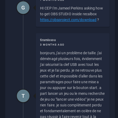
G
HI CEP I'm Jameel Perkins asking how
to get OBS STUDIO inside recalbox
https://obsproject.com/download
?
tiramissou
3 MONTHS AGO
bonjours, j'ai un problème de taille. j'ai
déménagé plusieurs fois, évidemment
j'ai sécurisé la clef USB avec tout les
jeux et je l'ai perdu. je ne retrouve plus
cette clef et impossible d'aller dans les
paramétrages pour faire une mise a
jour ou appuyer sur le bouton start. a
part lancer un jeu ou le menu recherche
T
de jeu ou "lancer une vidéos" je ne peux
rien faire. je suis complètement perdu
et fondamentalement en colère de ne
pas réussir à faire revenir tout à la