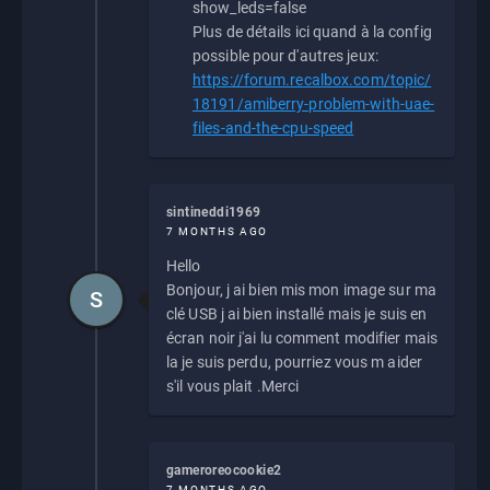
show_leds=false
Plus de détails ici quand à la config
possible pour d'autres jeux:
https://forum.recalbox.com/topic/
18191/amiberry-problem-with-uae-
files-and-the-cpu-speed
sintineddi1969
7 MONTHS AGO
Hello
Bonjour, j ai bien mis mon image sur ma
S
clé USB j ai bien installé mais je suis en
écran noir j'ai lu comment modifier mais
la je suis perdu, pourriez vous m aider
s'il vous plait .Merci
gameroreocookie2
7 MONTHS AGO