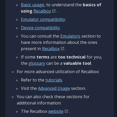
Basic usage
, to understand the
basics of
using
Recalbox
.
Emulator compatibility
.
Device compatibility
.
You can consult the
Emulators
section to
have more information about the ones
present in
Recalbox
.
If some
terms
are
too technical
for you,
the
glossary
can be a
valuable tool
.
For more advanced utilization of Recalbox:
Refer to the
tutorials
.
Visit the
Advanced Usage
section.
You can also check these sections for
additional information:
The Recalbox
website
.