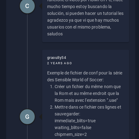
C
mucho tiempo estoy buscando la
solución, si pueden hacer un tutorial les
agradezco ya que vi que hay muchos
usuarios con el mismo problema,
saludos
graoully54
2 YEARS AGO
Exemple de fichier de conf pour la série
des Sensible World of Soccer:
Créer un fichier du même nom que
la Rom et au même endroit que la
Rom mais avec l'extension ".uae"
Mettre dans ce fichier ces lignes et
sauvegarder:
G
immediate_blits=true
waiting_blits=false
chipmem_size=2