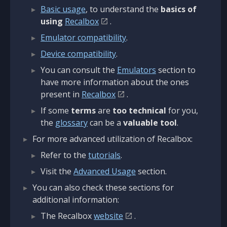
Basic usage
, to understand the
basics of
using
Recalbox
.
Emulator compatibility
.
Device compatibility
.
You can consult the
Emulators
section to
have more information about the ones
present in
Recalbox
.
If some
terms
are
too technical
for you,
the
glossary
can be a
valuable tool
.
For more advanced utilization of Recalbox:
Refer to the
tutorials
.
Visit the
Advanced Usage
section.
You can also check these sections for
additional information:
The Recalbox
website
.