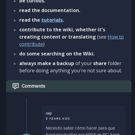
be curious.
read the documentation.
read the
tutorials
.
contribute to the wiki, whether it's
creating content or translating
(see
How to
contribute
)
do some searching on the Wiki.
always make a backup
of your
share
folder
before doing anything you're not sure about.
Comments
cep
5 YEARS AGO
Necesito saber cómo hacer para que
funcione el vídeo por HDMI en PC, hace