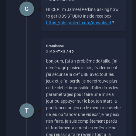
G
HI CEP I'm Jameel Perkins asking how
to get OBS STUDIO inside recalbox
https://obsproject.com/download
?
tiramissou
3 MONTHS AGO
bonjours, j'ai un problème de taille. j'ai
déménagé plusieurs fois, évidemment
j'ai sécurisé la clef USB avec tout les
jeux et je l'ai perdu. je ne retrouve plus
cette clef et impossible d'aller dans les
paramétrages pour faire une mise a
jour ou appuyer sur le bouton start. a
part lancer un jeu ou le menu recherche
T
de jeu ou "lancer une vidéos" je ne peux
rien faire. je suis complètement perdu
et fondamentalement en colère de ne
pas réussir à faire revenir tout à la