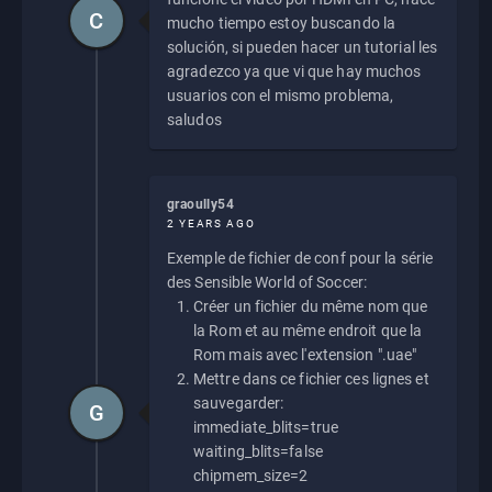
C
mucho tiempo estoy buscando la
solución, si pueden hacer un tutorial les
agradezco ya que vi que hay muchos
usuarios con el mismo problema,
saludos
graoully54
2 YEARS AGO
Exemple de fichier de conf pour la série
des Sensible World of Soccer:
Créer un fichier du même nom que
la Rom et au même endroit que la
Rom mais avec l'extension ".uae"
Mettre dans ce fichier ces lignes et
sauvegarder:
G
immediate_blits=true
waiting_blits=false
chipmem_size=2