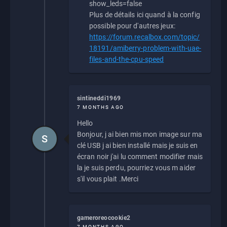
show_leds=false
Plus de détails ici quand à la config
possible pour d'autres jeux:
https://forum.recalbox.com/topic/
18191/amiberry-problem-with-uae-
files-and-the-cpu-speed
sintineddi1969
7 MONTHS AGO
Hello
Bonjour, j ai bien mis mon image sur ma
S
clé USB j ai bien installé mais je suis en
écran noir j'ai lu comment modifier mais
la je suis perdu, pourriez vous m aider
s'il vous plait .Merci
gameroreocookie2
7 MONTHS AGO