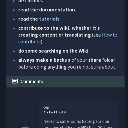
be curious.
read the documentation.
read the
tutorials
.
contribute to the wiki, whether it's
creating content or translating
(see
How to
contribute
)
do some searching on the Wiki.
always make a backup
of your
share
folder
before doing anything you're not sure about.
Comments
cep
5 YEARS AGO
Necesito saber cómo hacer para que
funcione el vídeo por HDMI en PC, hace