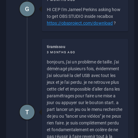
G
HI CEP I'm Jameel Perkins asking how
to get OBS STUDIO inside recalbox
https://obsproject.com/download
?
tiramissou
3 MONTHS AGO
bonjours, j'ai un problème de taille. j'ai
déménagé plusieurs fois, évidemment
j'ai sécurisé la clef USB avec tout les
jeux et je l'ai perdu. je ne retrouve plus
cette clef et impossible d'aller dans les
paramétrages pour faire une mise a
jour ou appuyer sur le bouton start. a
part lancer un jeu ou le menu recherche
T
de jeu ou "lancer une vidéos" je ne peux
rien faire. je suis complètement perdu
et fondamentalement en colère de ne
pas réussir à faire revenir tout à la