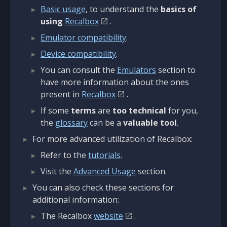
Basic usage
, to understand the
basics of
using
Recalbox
.
Emulator compatibility
.
Device compatibility
.
You can consult the
Emulators
section to
have more information about the ones
present in
Recalbox
.
If some
terms
are
too technical
for you,
the
glossary
can be a
valuable tool
.
For more advanced utilization of Recalbox:
Refer to the
tutorials
.
Visit the
Advanced Usage
section.
You can also check these sections for
additional information:
The Recalbox
website
.