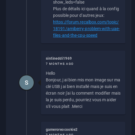
show_leds=false
Plus de détails ici quand à la config
possible pour d'autres jeux:
https://forum.recalbox.com/topic/
18191/amiberry-problem-with-uae-
files-and-the-cpu-speed
sintineddi1969
7 MONTHS AGO
Hello
Bonjour, j ai bien mis mon image sur ma
S
clé USB j ai bien installé mais je suis en
écran noir j'ai lu comment modifier mais
la je suis perdu, pourriez vous m aider
s'il vous plait .Merci
gameroreocookie2
7 MONTHS AGO