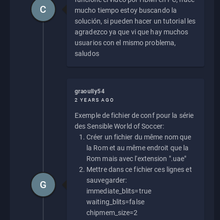
C
mucho tiempo estoy buscando la
solución, si pueden hacer un tutorial les
agradezco ya que vi que hay muchos
usuarios con el mismo problema,
saludos
graoully54
2 YEARS AGO
Exemple de fichier de conf pour la série
des Sensible World of Soccer:
Créer un fichier du même nom que
la Rom et au même endroit que la
Rom mais avec l'extension ".uae"
Mettre dans ce fichier ces lignes et
sauvegarder:
G
immediate_blits=true
waiting_blits=false
chipmem_size=2