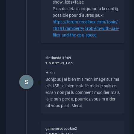
show_leds=false
Plus de détails ici quand à la config
possible pour d'autres jeux:
https://forum.recalbox.com/topic/
18191/amiberry-problem-with-uae-
files-and-the-cpu-speed
sintineddi1969
7 MONTHS AGO
Hello
Bonjour, j ai bien mis mon image sur ma
S
clé USB j ai bien installé mais je suis en
écran noir j'ai lu comment modifier mais
la je suis perdu, pourriez vous m aider
s'il vous plait .Merci
gameroreocookie2
7 MONTHS AGO