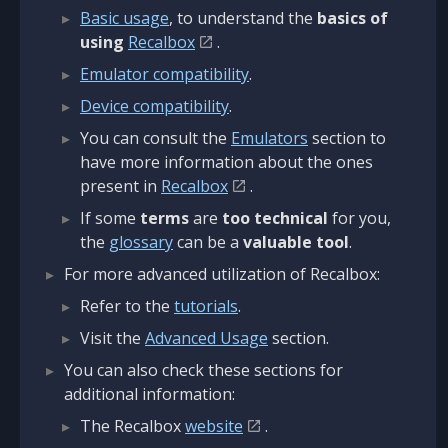
Basic usage
, to understand the
basics of
using
Recalbox
.
Emulator compatibility
.
Device compatibility
.
You can consult the
Emulators
section to
have more information about the ones
present in
Recalbox
.
If some
terms
are
too technical
for you,
the
glossary
can be a
valuable tool
.
For more advanced utilization of Recalbox:
Refer to the
tutorials
.
Visit the
Advanced Usage
section.
You can also check these sections for
additional information:
The Recalbox
website
.