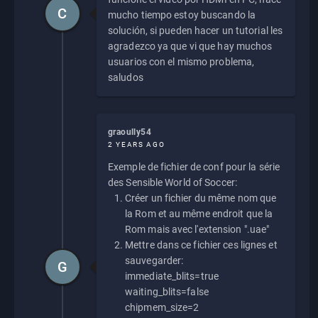
C
mucho tiempo estoy buscando la
solución, si pueden hacer un tutorial les
agradezco ya que vi que hay muchos
usuarios con el mismo problema,
saludos
graoully54
2 YEARS AGO
Exemple de fichier de conf pour la série
des Sensible World of Soccer:
Créer un fichier du même nom que
la Rom et au même endroit que la
Rom mais avec l'extension ".uae"
Mettre dans ce fichier ces lignes et
sauvegarder:
G
immediate_blits=true
waiting_blits=false
chipmem_size=2