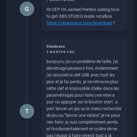
G
HI CEP I'm Jameel Perkins asking how
to get OBS STUDIO inside recalbox
https://obsproject.com/download
?
tiramissou
3 MONTHS AGO
bonjours, j'ai un problème de taille. j'ai
déménagé plusieurs fois, évidemment
j'ai sécurisé la clef USB avec tout les
jeux et je l'ai perdu. je ne retrouve plus
cette clef et impossible d'aller dans les
paramétrages pour faire une mise a
jour ou appuyer sur le bouton start. a
part lancer un jeu ou le menu recherche
T
de jeu ou "lancer une vidéos" je ne peux
rien faire. je suis complètement perdu
et fondamentalement en colère de ne
pas réussir à faire revenir tout à la