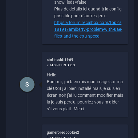
show_leds=false
Plus de détails ici quand à la config
possible pour d'autres jeux:
https://forum.recalbox.com/topic/
18191/amiberry-problem-with-uae-
files-and-the-cpu-speed
sintineddi1969
7 MONTHS AGO
Hello
Bonjour, j ai bien mis mon image sur ma
S
clé USB j ai bien installé mais je suis en
écran noir j'ai lu comment modifier mais
la je suis perdu, pourriez vous m aider
s'il vous plait .Merci
gameroreocookie2
7 MONTHS AGO