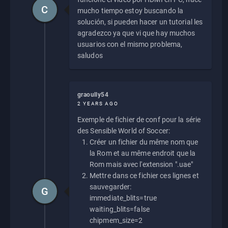
C
mucho tiempo estoy buscando la
solución, si pueden hacer un tutorial les
agradezco ya que vi que hay muchos
usuarios con el mismo problema,
saludos
graoully54
2 YEARS AGO
Exemple de fichier de conf pour la série
des Sensible World of Soccer:
Créer un fichier du même nom que
la Rom et au même endroit que la
Rom mais avec l'extension ".uae"
Mettre dans ce fichier ces lignes et
sauvegarder:
G
immediate_blits=true
waiting_blits=false
chipmem_size=2