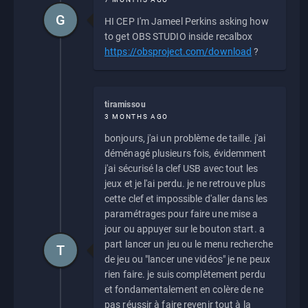
G
HI CEP I'm Jameel Perkins asking how
to get OBS STUDIO inside recalbox
https://obsproject.com/download
?
tiramissou
3 MONTHS AGO
bonjours, j'ai un problème de taille. j'ai
déménagé plusieurs fois, évidemment
j'ai sécurisé la clef USB avec tout les
jeux et je l'ai perdu. je ne retrouve plus
cette clef et impossible d'aller dans les
paramétrages pour faire une mise a
jour ou appuyer sur le bouton start. a
part lancer un jeu ou le menu recherche
T
de jeu ou "lancer une vidéos" je ne peux
rien faire. je suis complètement perdu
et fondamentalement en colère de ne
pas réussir à faire revenir tout à la