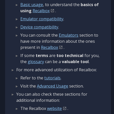
Basic usage
, to understand the
basics of
using
Recalbox
.
Emulator compatibility
.
Device compatibility
.
You can consult the
Emulators
section to
have more information about the ones
present in
Recalbox
.
If some
terms
are
too technical
for you,
the
glossary
can be a
valuable tool
.
For more advanced utilization of Recalbox:
Refer to the
tutorials
.
Visit the
Advanced Usage
section.
You can also check these sections for
additional information:
The Recalbox
website
.