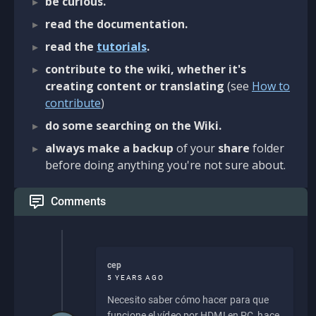
be curious.
read the documentation.
read the
tutorials
.
contribute to the wiki, whether it's
creating content or translating
(see
How to
contribute
)
do some searching on the Wiki.
always make a backup
of your
share
folder
before doing anything you're not sure about.
Comments
cep
5 YEARS AGO
Necesito saber cómo hacer para que
funcione el vídeo por HDMI en PC, hace