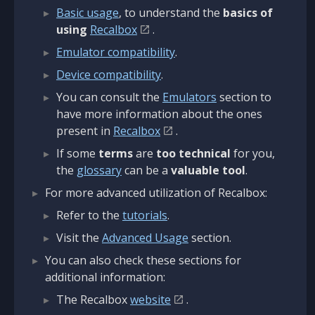
Basic usage
, to understand the
basics of
using
Recalbox
.
Emulator compatibility
.
Device compatibility
.
You can consult the
Emulators
section to
have more information about the ones
present in
Recalbox
.
If some
terms
are
too technical
for you,
the
glossary
can be a
valuable tool
.
For more advanced utilization of Recalbox:
Refer to the
tutorials
.
Visit the
Advanced Usage
section.
You can also check these sections for
additional information:
The Recalbox
website
.