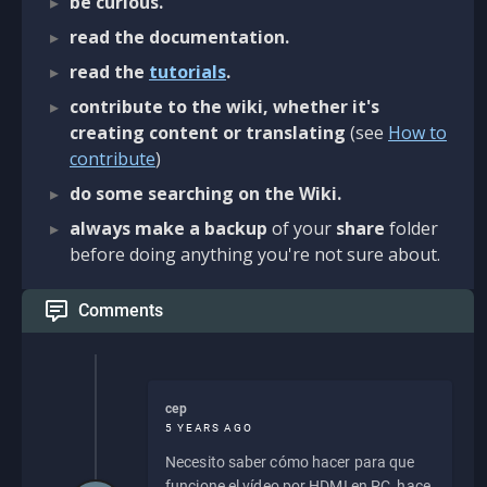
be curious.
read the documentation.
read the
tutorials
.
contribute to the wiki, whether it's
creating content or translating
(see
How to
contribute
)
do some searching on the Wiki.
always make a backup
of your
share
folder
before doing anything you're not sure about.
Comments
cep
5 YEARS AGO
Necesito saber cómo hacer para que
funcione el vídeo por HDMI en PC, hace