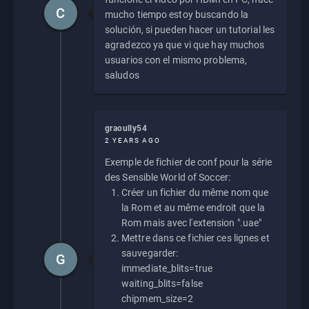
C
mucho tiempo estoy buscando la
solución, si pueden hacer un tutorial les
agradezco ya que vi que hay muchos
usuarios con el mismo problema,
saludos
graoully54
2 YEARS AGO
Exemple de fichier de conf pour la série
des Sensible World of Soccer:
Créer un fichier du même nom que
la Rom et au même endroit que la
Rom mais avec l'extension ".uae"
Mettre dans ce fichier ces lignes et
sauvegarder:
G
immediate_blits=true
waiting_blits=false
chipmem_size=2