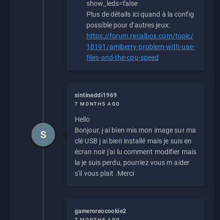
show_leds=false
Plus de détails ici quand à la config
possible pour d'autres jeux:
https://forum.recalbox.com/topic/
18191/amiberry-problem-with-uae-
files-and-the-cpu-speed
sintineddi1969
7 MONTHS AGO
Hello
Bonjour, j ai bien mis mon image sur ma
S
clé USB j ai bien installé mais je suis en
écran noir j'ai lu comment modifier mais
la je suis perdu, pourriez vous m aider
s'il vous plait .Merci
gameroreocookie2
7 MONTHS AGO