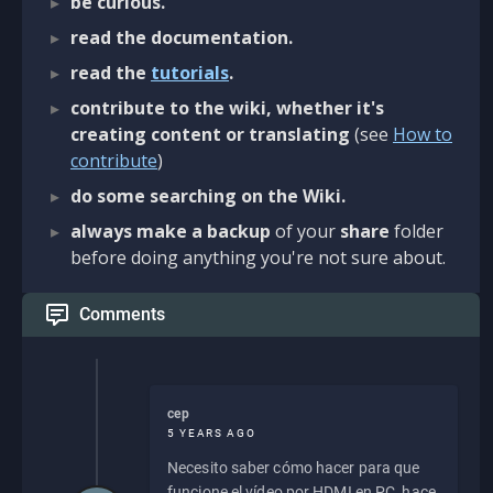
be curious.
read the documentation.
read the
tutorials
.
contribute to the wiki, whether it's
creating content or translating
(see
How to
contribute
)
do some searching on the Wiki.
always make a backup
of your
share
folder
before doing anything you're not sure about.
Comments
cep
5 YEARS AGO
Necesito saber cómo hacer para que
funcione el vídeo por HDMI en PC, hace