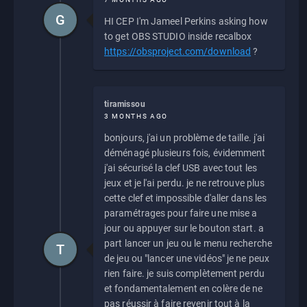
G
HI CEP I'm Jameel Perkins asking how
to get OBS STUDIO inside recalbox
https://obsproject.com/download
?
tiramissou
3 MONTHS AGO
bonjours, j'ai un problème de taille. j'ai
déménagé plusieurs fois, évidemment
j'ai sécurisé la clef USB avec tout les
jeux et je l'ai perdu. je ne retrouve plus
cette clef et impossible d'aller dans les
paramétrages pour faire une mise a
jour ou appuyer sur le bouton start. a
part lancer un jeu ou le menu recherche
T
de jeu ou "lancer une vidéos" je ne peux
rien faire. je suis complètement perdu
et fondamentalement en colère de ne
pas réussir à faire revenir tout à la