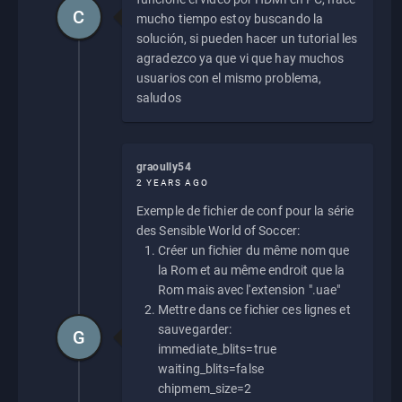
C
mucho tiempo estoy buscando la
solución, si pueden hacer un tutorial les
agradezco ya que vi que hay muchos
usuarios con el mismo problema,
saludos
graoully54
2 YEARS AGO
Exemple de fichier de conf pour la série
des Sensible World of Soccer:
Créer un fichier du même nom que
la Rom et au même endroit que la
Rom mais avec l'extension ".uae"
Mettre dans ce fichier ces lignes et
sauvegarder:
G
immediate_blits=true
waiting_blits=false
chipmem_size=2