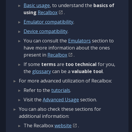
Basic usage
, to understand the
basics of
using
Recalbox
.
Emulator compatibility
.
Device compatibility
.
You can consult the
Emulators
section to
have more information about the ones
present in
Recalbox
.
If some
terms
are
too technical
for you,
the
glossary
can be a
valuable tool
.
For more advanced utilization of Recalbox:
Refer to the
tutorials
.
Visit the
Advanced Usage
section.
You can also check these sections for
additional information:
The Recalbox
website
.