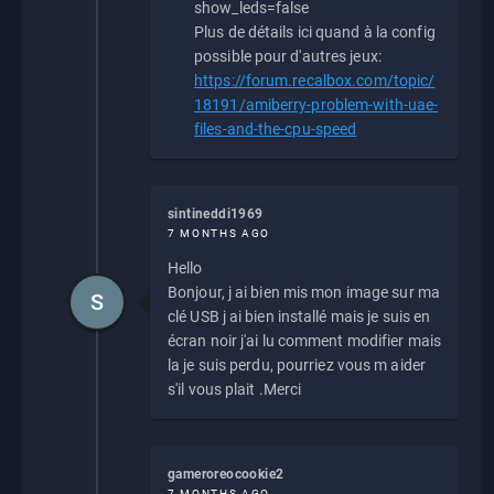
show_leds=false
Plus de détails ici quand à la config
possible pour d'autres jeux:
https://forum.recalbox.com/topic/
18191/amiberry-problem-with-uae-
files-and-the-cpu-speed
sintineddi1969
7 MONTHS AGO
Hello
Bonjour, j ai bien mis mon image sur ma
S
clé USB j ai bien installé mais je suis en
écran noir j'ai lu comment modifier mais
la je suis perdu, pourriez vous m aider
s'il vous plait .Merci
gameroreocookie2
7 MONTHS AGO