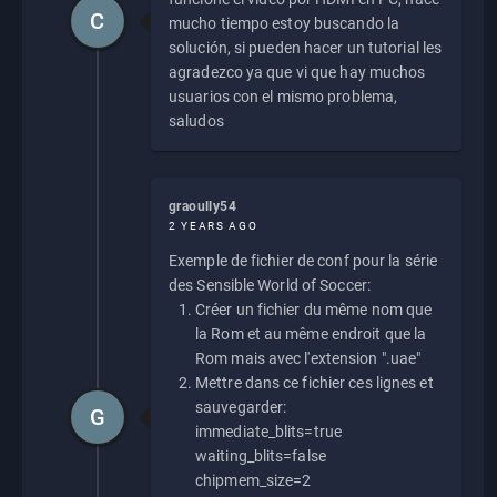
C
mucho tiempo estoy buscando la
solución, si pueden hacer un tutorial les
agradezco ya que vi que hay muchos
usuarios con el mismo problema,
saludos
graoully54
2 YEARS AGO
Exemple de fichier de conf pour la série
des Sensible World of Soccer:
Créer un fichier du même nom que
la Rom et au même endroit que la
Rom mais avec l'extension ".uae"
Mettre dans ce fichier ces lignes et
sauvegarder:
G
immediate_blits=true
waiting_blits=false
chipmem_size=2