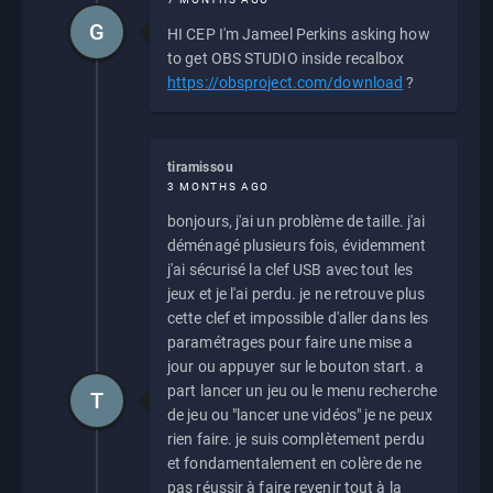
G
HI CEP I'm Jameel Perkins asking how
to get OBS STUDIO inside recalbox
https://obsproject.com/download
?
tiramissou
3 MONTHS AGO
bonjours, j'ai un problème de taille. j'ai
déménagé plusieurs fois, évidemment
j'ai sécurisé la clef USB avec tout les
jeux et je l'ai perdu. je ne retrouve plus
cette clef et impossible d'aller dans les
paramétrages pour faire une mise a
jour ou appuyer sur le bouton start. a
part lancer un jeu ou le menu recherche
T
de jeu ou "lancer une vidéos" je ne peux
rien faire. je suis complètement perdu
et fondamentalement en colère de ne
pas réussir à faire revenir tout à la