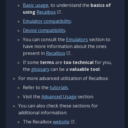
Basic usage
, to understand the
basics of
using
Recalbox
.
Emulator compatibility
.
Device compatibility
.
You can consult the
Emulators
section to
have more information about the ones
present in
Recalbox
.
If some
terms
are
too technical
for you,
the
glossary
can be a
valuable tool
.
For more advanced utilization of Recalbox:
Refer to the
tutorials
.
Visit the
Advanced Usage
section.
You can also check these sections for
additional information:
The Recalbox
website
.