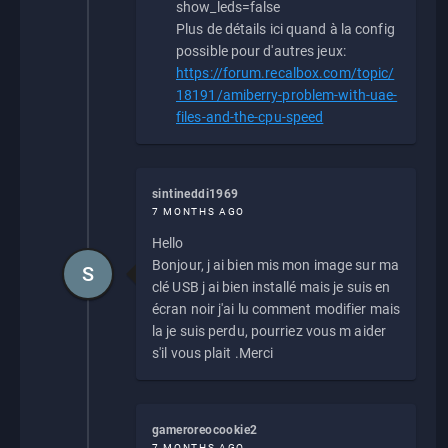
show_leds=false
Plus de détails ici quand à la config
possible pour d'autres jeux:
https://forum.recalbox.com/topic/
18191/amiberry-problem-with-uae-
files-and-the-cpu-speed
sintineddi1969
7 MONTHS AGO
Hello
Bonjour, j ai bien mis mon image sur ma
S
clé USB j ai bien installé mais je suis en
écran noir j'ai lu comment modifier mais
la je suis perdu, pourriez vous m aider
s'il vous plait .Merci
gameroreocookie2
7 MONTHS AGO