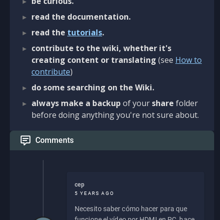
be curious.
read the documentation.
read the
tutorials
.
contribute to the wiki, whether it's
creating content or translating
(see
How to
contribute
)
do some searching on the Wiki.
always make a backup
of your
share
folder
before doing anything you're not sure about.
Comments
cep
5 YEARS AGO
Necesito saber cómo hacer para que
funcione el vídeo por HDMI en PC, hace