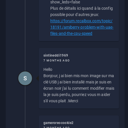
show_leds=false
Plus de détails ici quand à la config
possible pour d'autres jeux:
https://forum.recalbox.com/topic/
18191/amiberry-problem-with-uae-
files-and-the-cpu-speed
sintineddi1969
7 MONTHS AGO
Hello
Bonjour, j ai bien mis mon image sur ma
S
clé USB j ai bien installé mais je suis en
écran noir j'ai lu comment modifier mais
la je suis perdu, pourriez vous m aider
s'il vous plait .Merci
gameroreocookie2
7 MONTHS AGO