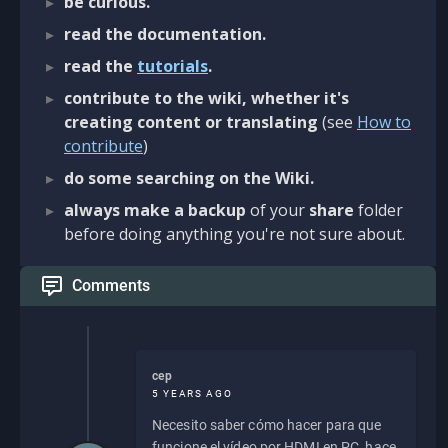
be curious.
read the documentation.
read the
tutorials
.
contribute to the wiki, whether it's
creating content or translating
(see
How to
contribute
)
do some searching on the Wiki.
always make a backup
of your
share
folder
before doing anything you're not sure about.
Comments
cep
5 YEARS AGO
Necesito saber cómo hacer para que
funcione el vídeo por HDMI en PC, hace