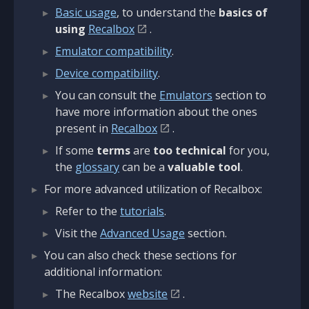
Basic usage
, to understand the
basics of
using
Recalbox
.
Emulator compatibility
.
Device compatibility
.
You can consult the
Emulators
section to
have more information about the ones
present in
Recalbox
.
If some
terms
are
too technical
for you,
the
glossary
can be a
valuable tool
.
For more advanced utilization of Recalbox:
Refer to the
tutorials
.
Visit the
Advanced Usage
section.
You can also check these sections for
additional information:
The Recalbox
website
.