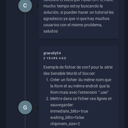
C
mucho tiempo estoy buscando la
solución, si pueden hacer un tutorial les
agradezco ya que vi que hay muchos
usuarios con el mismo problema,
saludos
graoully54
2 YEARS AGO
Exemple de fichier de conf pour la série
des Sensible World of Soccer:
Créer un fichier du même nom que
la Rom et au même endroit que la
Rom mais avec l'extension ".uae"
Mettre dans ce fichier ces lignes et
sauvegarder:
G
immediate_blits=true
waiting_blits=false
chipmem_size=2