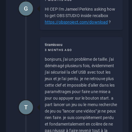
G
HI CEP I'm Jameel Perkins asking how
to get OBS STUDIO inside recalbox
https://obsproject.com/download
?
tiramissou
3 MONTHS AGO
bonjours, j'ai un problème de taille. j'ai
déménagé plusieurs fois, évidemment
j'ai sécurisé la clef USB avec tout les
jeux et je l'ai perdu. je ne retrouve plus
cette clef et impossible d'aller dans les
paramétrages pour faire une mise a
jour ou appuyer sur le bouton start. a
part lancer un jeu ou le menu recherche
T
de jeu ou "lancer une vidéos" je ne peux
rien faire. je suis complètement perdu
et fondamentalement en colère de ne
pas réussir à faire revenir tout à la