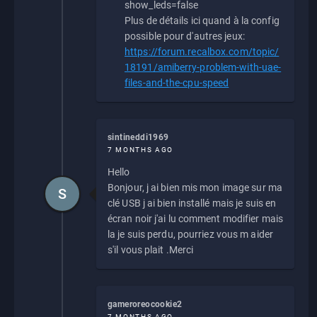
show_leds=false
Plus de détails ici quand à la config
possible pour d'autres jeux:
https://forum.recalbox.com/topic/
18191/amiberry-problem-with-uae-
files-and-the-cpu-speed
sintineddi1969
7 MONTHS AGO
Hello
Bonjour, j ai bien mis mon image sur ma
S
clé USB j ai bien installé mais je suis en
écran noir j'ai lu comment modifier mais
la je suis perdu, pourriez vous m aider
s'il vous plait .Merci
gameroreocookie2
7 MONTHS AGO