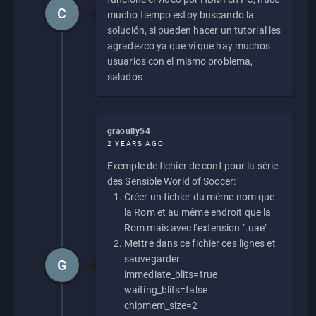
C
mucho tiempo estoy buscando la
solución, si pueden hacer un tutorial les
agradezco ya que vi que hay muchos
usuarios con el mismo problema,
saludos
graoully54
2 YEARS AGO
Exemple de fichier de conf pour la série
des Sensible World of Soccer:
Créer un fichier du même nom que
la Rom et au même endroit que la
Rom mais avec l'extension ".uae"
Mettre dans ce fichier ces lignes et
sauvegarder:
G
immediate_blits=true
waiting_blits=false
chipmem_size=2