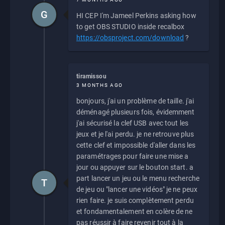
G
HI CEP I'm Jameel Perkins asking how
to get OBS STUDIO inside recalbox
https://obsproject.com/download
?
tiramissou
3 MONTHS AGO
bonjours, j'ai un problème de taille. j'ai
déménagé plusieurs fois, évidemment
j'ai sécurisé la clef USB avec tout les
jeux et je l'ai perdu. je ne retrouve plus
cette clef et impossible d'aller dans les
paramétrages pour faire une mise a
jour ou appuyer sur le bouton start. a
part lancer un jeu ou le menu recherche
T
de jeu ou "lancer une vidéos" je ne peux
rien faire. je suis complètement perdu
et fondamentalement en colère de ne
pas réussir à faire revenir tout à la