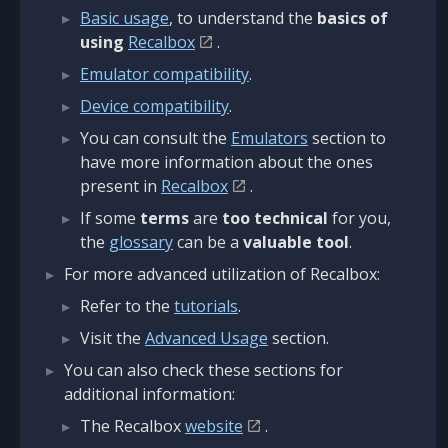
Basic usage
, to understand the
basics of
using
Recalbox
.
Emulator compatibility
.
Device compatibility
.
You can consult the
Emulators
section to
have more information about the ones
present in
Recalbox
.
If some
terms
are
too technical
for you,
the
glossary
can be a
valuable tool
.
For more advanced utilization of Recalbox:
Refer to the
tutorials
.
Visit the
Advanced Usage
section.
You can also check these sections for
additional information:
The Recalbox
website
.