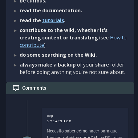
be curious.
read the documentation.
read the
tutorials
.
contribute to the wiki, whether it's
creating content or translating
(see
How to
contribute
)
do some searching on the Wiki.
always make a backup
of your
share
folder
before doing anything you're not sure about.
Comments
cep
5 YEARS AGO
Necesito saber cómo hacer para que
funcione el vídeo por HDMI en PC, hace