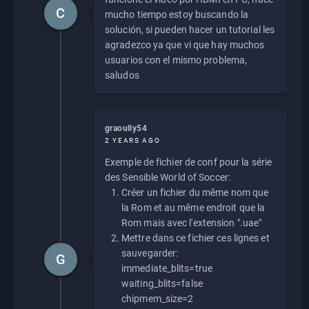
C
mucho tiempo estoy buscando la
solución, si pueden hacer un tutorial les
agradezco ya que vi que hay muchos
usuarios con el mismo problema,
saludos
graoully54
2 YEARS AGO
Exemple de fichier de conf pour la série
des Sensible World of Soccer:
Créer un fichier du même nom que
la Rom et au même endroit que la
Rom mais avec l'extension ".uae"
Mettre dans ce fichier ces lignes et
sauvegarder:
G
immediate_blits=true
waiting_blits=false
chipmem_size=2