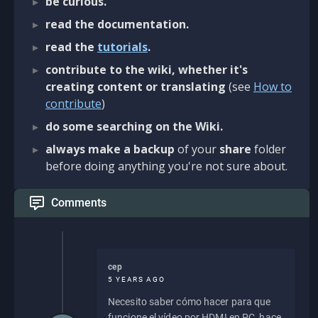
be curious.
read the documentation.
read the
tutorials
.
contribute to the wiki, whether it's
creating content or translating
(see
How to
contribute
)
do some searching on the Wiki.
always make a backup
of your
share
folder
before doing anything you're not sure about.
Comments
cep
5 YEARS AGO
Necesito saber cómo hacer para que
funcione el vídeo por HDMI en PC, hace