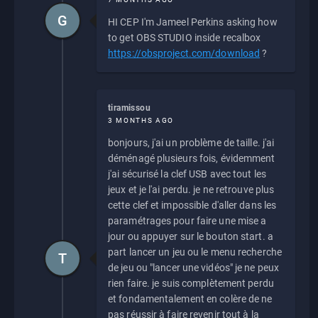
G
HI CEP I'm Jameel Perkins asking how
to get OBS STUDIO inside recalbox
https://obsproject.com/download
?
tiramissou
3 MONTHS AGO
bonjours, j'ai un problème de taille. j'ai
déménagé plusieurs fois, évidemment
j'ai sécurisé la clef USB avec tout les
jeux et je l'ai perdu. je ne retrouve plus
cette clef et impossible d'aller dans les
paramétrages pour faire une mise a
jour ou appuyer sur le bouton start. a
part lancer un jeu ou le menu recherche
T
de jeu ou "lancer une vidéos" je ne peux
rien faire. je suis complètement perdu
et fondamentalement en colère de ne
pas réussir à faire revenir tout à la