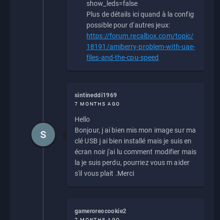
show_leds=false
Plus de détails ici quand à la config
possible pour d'autres jeux:
https://forum.recalbox.com/topic/
18191/amiberry-problem-with-uae-
files-and-the-cpu-speed
sintineddi1969
7 MONTHS AGO
Hello
Bonjour, j ai bien mis mon image sur ma
S
clé USB j ai bien installé mais je suis en
écran noir j'ai lu comment modifier mais
la je suis perdu, pourriez vous m aider
s'il vous plait .Merci
gameroreocookie2
7 MONTHS AGO