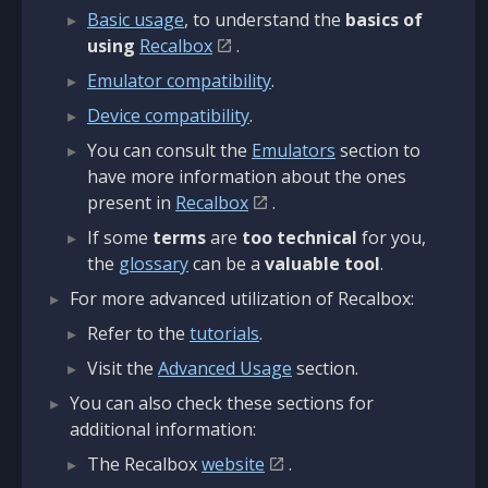
Basic usage
, to understand the
basics of
using
Recalbox
.
Emulator compatibility
.
Device compatibility
.
You can consult the
Emulators
section to
have more information about the ones
present in
Recalbox
.
If some
terms
are
too technical
for you,
the
glossary
can be a
valuable tool
.
For more advanced utilization of Recalbox:
Refer to the
tutorials
.
Visit the
Advanced Usage
section.
You can also check these sections for
additional information:
The Recalbox
website
.