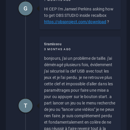
G
HI CEP I'm Jameel Perkins asking how
to get OBS STUDIO inside recalbox
https://obsproject.com/download
?
tiramissou
3 MONTHS AGO
bonjours, j'ai un problème de taille. j'ai
déménagé plusieurs fois, évidemment
j'ai sécurisé la clef USB avec tout les
jeux et je l'ai perdu. je ne retrouve plus
cette clef et impossible d'aller dans les
paramétrages pour faire une mise a
jour ou appuyer sur le bouton start. a
part lancer un jeu ou le menu recherche
T
de jeu ou "lancer une vidéos" je ne peux
rien faire. je suis complètement perdu
et fondamentalement en colère de ne
pas réussir à faire revenir tout à la