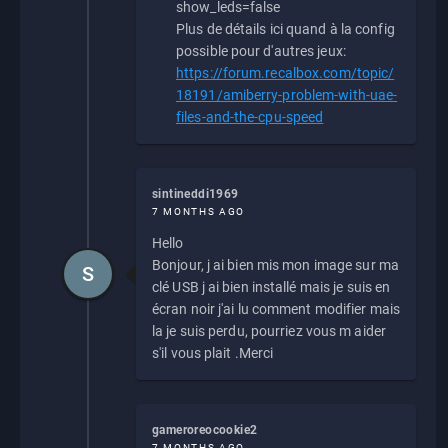
show_leds=false
Plus de détails ici quand à la config
possible pour d'autres jeux:
https://forum.recalbox.com/topic/
18191/amiberry-problem-with-uae-
files-and-the-cpu-speed
sintineddi1969
7 MONTHS AGO
Hello
Bonjour, j ai bien mis mon image sur ma
S
clé USB j ai bien installé mais je suis en
écran noir j'ai lu comment modifier mais
la je suis perdu, pourriez vous m aider
s'il vous plait .Merci
gameroreocookie2
7 MONTHS AGO