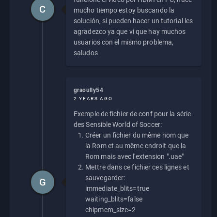
C
mucho tiempo estoy buscando la
solución, si pueden hacer un tutorial les
agradezco ya que vi que hay muchos
usuarios con el mismo problema,
saludos
graoully54
2 YEARS AGO
Exemple de fichier de conf pour la série
des Sensible World of Soccer:
Créer un fichier du même nom que
la Rom et au même endroit que la
Rom mais avec l'extension ".uae"
Mettre dans ce fichier ces lignes et
sauvegarder:
G
immediate_blits=true
waiting_blits=false
chipmem_size=2