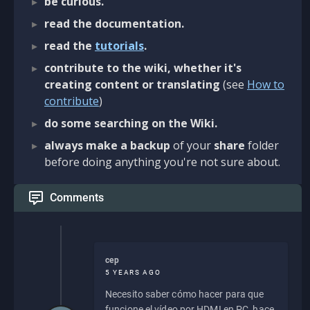
be curious.
read the documentation.
read the
tutorials
.
contribute to the wiki, whether it's
creating content or translating
(see
How to
contribute
)
do some searching on the Wiki.
always make a backup
of your
share
folder
before doing anything you're not sure about.
Comments
cep
5 YEARS AGO
Necesito saber cómo hacer para que
funcione el vídeo por HDMI en PC, hace