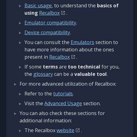
Basic usage
, to understand the
basics of
using
Recalbox
.
Emulator compatibility
.
Device compatibility
.
You can consult the
Emulators
section to
have more information about the ones
present in
Recalbox
.
If some
terms
are
too technical
for you,
the
glossary
can be a
valuable tool
.
For more advanced utilization of Recalbox:
Refer to the
tutorials
.
Visit the
Advanced Usage
section.
You can also check these sections for
additional information:
The Recalbox
website
.