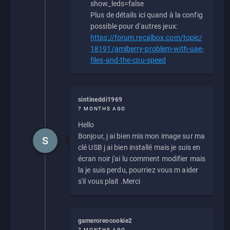
show_leds=false
Plus de détails ici quand à la config
possible pour d'autres jeux:
https://forum.recalbox.com/topic/
18191/amiberry-problem-with-uae-
files-and-the-cpu-speed
sintineddi1969
7 MONTHS AGO
Hello
Bonjour, j ai bien mis mon image sur ma
S
clé USB j ai bien installé mais je suis en
écran noir j'ai lu comment modifier mais
la je suis perdu, pourriez vous m aider
s'il vous plait .Merci
gameroreocookie2
7 MONTHS AGO