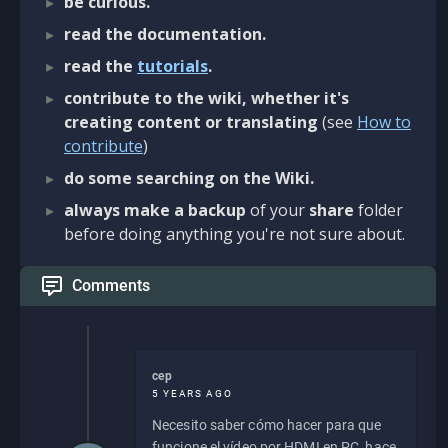
be curious.
read the documentation.
read the
tutorials
.
contribute to the wiki, whether it's
creating content or translating
(see
How to
contribute
)
do some searching on the Wiki.
always make a backup
of your
share
folder
before doing anything you're not sure about.
Comments
cep
5 YEARS AGO
Necesito saber cómo hacer para que
funcione el vídeo por HDMI en PC, hace