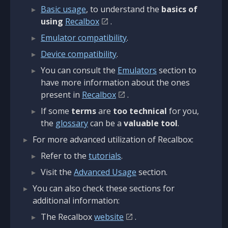
Basic usage
, to understand the
basics of
using
Recalbox
.
Emulator compatibility
.
Device compatibility
.
You can consult the
Emulators
section to
have more information about the ones
present in
Recalbox
.
If some
terms
are
too technical
for you,
the
glossary
can be a
valuable tool
.
For more advanced utilization of Recalbox:
Refer to the
tutorials
.
Visit the
Advanced Usage
section.
You can also check these sections for
additional information:
The Recalbox
website
.