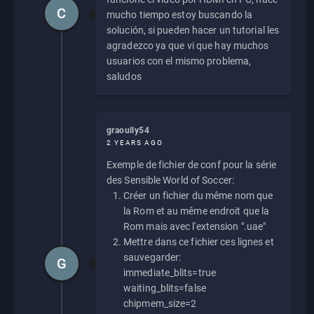
C
mucho tiempo estoy buscando la
solución, si pueden hacer un tutorial les
agradezco ya que vi que hay muchos
usuarios con el mismo problema,
saludos
graoully54
2 YEARS AGO
Exemple de fichier de conf pour la série
des Sensible World of Soccer:
Créer un fichier du même nom que
la Rom et au même endroit que la
Rom mais avec l'extension ".uae"
Mettre dans ce fichier ces lignes et
sauvegarder:
G
immediate_blits=true
waiting_blits=false
chipmem_size=2