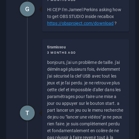
G
HI CEP I'm Jameel Perkins asking how
to get OBS STUDIO inside recalbox
https://obsproject.com/download
?
tiramissou
3 MONTHS AGO
bonjours, j'ai un problème de taille. j'ai
déménagé plusieurs fois, évidemment
j'ai sécurisé la clef USB avec tout les
jeux et je l'ai perdu. je ne retrouve plus
cette clef et impossible d'aller dans les
paramétrages pour faire une mise a
jour ou appuyer sur le bouton start. a
part lancer un jeu ou le menu recherche
T
de jeu ou "lancer une vidéos" je ne peux
rien faire. je suis complètement perdu
et fondamentalement en colère de ne
pas réussir à faire revenir tout à la