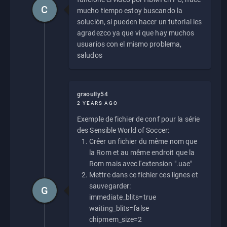
C
mucho tiempo estoy buscando la
solución, si pueden hacer un tutorial les
agradezco ya que vi que hay muchos
usuarios con el mismo problema,
saludos
graoully54
2 YEARS AGO
Exemple de fichier de conf pour la série
des Sensible World of Soccer:
Créer un fichier du même nom que
la Rom et au même endroit que la
Rom mais avec l'extension ".uae"
Mettre dans ce fichier ces lignes et
sauvegarder:
G
immediate_blits=true
waiting_blits=false
chipmem_size=2