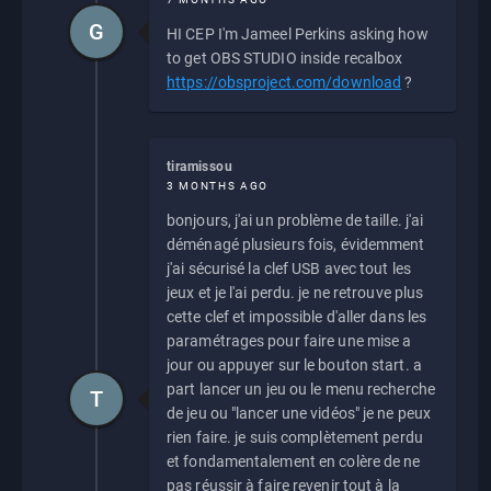
G
HI CEP I'm Jameel Perkins asking how
to get OBS STUDIO inside recalbox
https://obsproject.com/download
?
tiramissou
3 MONTHS AGO
bonjours, j'ai un problème de taille. j'ai
déménagé plusieurs fois, évidemment
j'ai sécurisé la clef USB avec tout les
jeux et je l'ai perdu. je ne retrouve plus
cette clef et impossible d'aller dans les
paramétrages pour faire une mise a
jour ou appuyer sur le bouton start. a
part lancer un jeu ou le menu recherche
T
de jeu ou "lancer une vidéos" je ne peux
rien faire. je suis complètement perdu
et fondamentalement en colère de ne
pas réussir à faire revenir tout à la