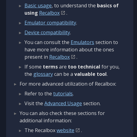
Basic usage
, to understand the
basics of
using
Recalbox
.
Emulator compatibility
.
Device compatibility
.
You can consult the
Emulators
section to
have more information about the ones
present in
Recalbox
.
If some
terms
are
too technical
for you,
the
glossary
can be a
valuable tool
.
For more advanced utilization of Recalbox:
Refer to the
tutorials
.
Visit the
Advanced Usage
section.
You can also check these sections for
additional information:
The Recalbox
website
.