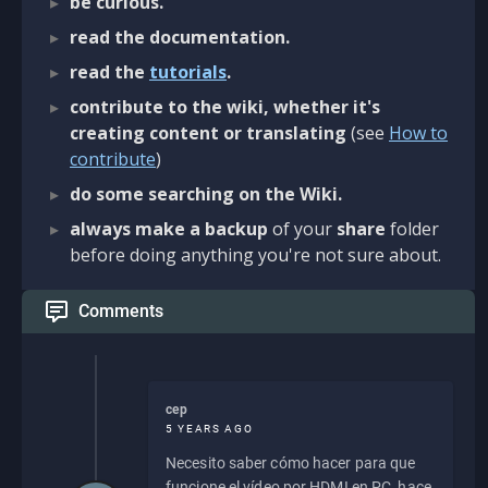
be curious.
read the documentation.
read the
tutorials
.
contribute to the wiki, whether it's
creating content or translating
(see
How to
contribute
)
do some searching on the Wiki.
always make a backup
of your
share
folder
before doing anything you're not sure about.
Comments
cep
5 YEARS AGO
Necesito saber cómo hacer para que
funcione el vídeo por HDMI en PC, hace