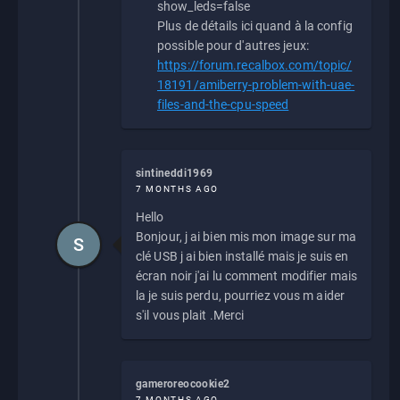
show_leds=false
Plus de détails ici quand à la config
possible pour d'autres jeux:
https://forum.recalbox.com/topic/
18191/amiberry-problem-with-uae-
files-and-the-cpu-speed
sintineddi1969
7 MONTHS AGO
Hello
Bonjour, j ai bien mis mon image sur ma
S
clé USB j ai bien installé mais je suis en
écran noir j'ai lu comment modifier mais
la je suis perdu, pourriez vous m aider
s'il vous plait .Merci
gameroreocookie2
7 MONTHS AGO