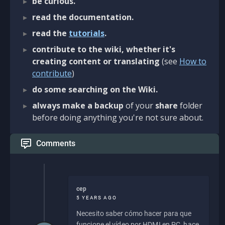
be curious.
read the documentation.
read the
tutorials
.
contribute to the wiki, whether it's
creating content or translating
(see
How to
contribute
)
do some searching on the Wiki.
always make a backup
of your
share
folder
before doing anything you're not sure about.
Comments
cep
5 YEARS AGO
Necesito saber cómo hacer para que
funcione el vídeo por HDMI en PC, hace