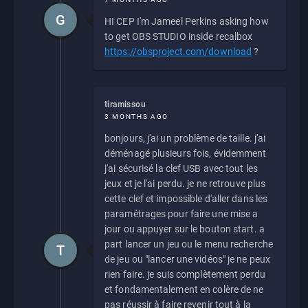
G
HI CEP I'm Jameel Perkins asking how
to get OBS STUDIO inside recalbox
https://obsproject.com/download
?
tiramissou
3 MONTHS AGO
bonjours, j'ai un problème de taille. j'ai
déménagé plusieurs fois, évidemment
j'ai sécurisé la clef USB avec tout les
jeux et je l'ai perdu. je ne retrouve plus
cette clef et impossible d'aller dans les
paramétrages pour faire une mise a
jour ou appuyer sur le bouton start. a
part lancer un jeu ou le menu recherche
T
de jeu ou "lancer une vidéos" je ne peux
rien faire. je suis complètement perdu
et fondamentalement en colère de ne
pas réussir à faire revenir tout à la