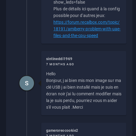
show_leds=false
Plus de détails ici quand à la config
possible pour d'autres jeux:
https://forum.recalbox.com/topic/
18191/amiberry-problem-with-uae-
files-and-the-cpu-speed
sintineddi1969
7 MONTHS AGO
Hello
Bonjour, j ai bien mis mon image sur ma
S
clé USB j ai bien installé mais je suis en
écran noir j'ai lu comment modifier mais
la je suis perdu, pourriez vous m aider
s'il vous plait .Merci
gameroreocookie2
7 MONTHS AGO