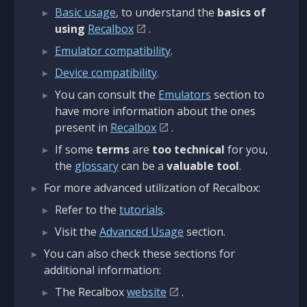
Basic usage
, to understand the
basics of
using
Recalbox
.
Emulator compatibility
.
Device compatibility
.
You can consult the
Emulators
section to
have more information about the ones
present in
Recalbox
.
If some
terms
are
too technical
for you,
the
glossary
can be a
valuable tool
.
For more advanced utilization of Recalbox:
Refer to the
tutorials
.
Visit the
Advanced Usage
section.
You can also check these sections for
additional information:
The Recalbox
website
.