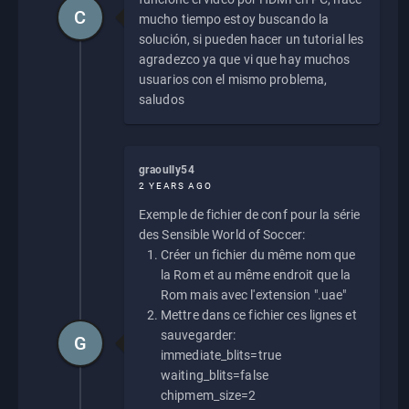
C
mucho tiempo estoy buscando la
solución, si pueden hacer un tutorial les
agradezco ya que vi que hay muchos
usuarios con el mismo problema,
saludos
graoully54
2 YEARS AGO
Exemple de fichier de conf pour la série
des Sensible World of Soccer:
Créer un fichier du même nom que
la Rom et au même endroit que la
Rom mais avec l'extension ".uae"
Mettre dans ce fichier ces lignes et
sauvegarder:
G
immediate_blits=true
waiting_blits=false
chipmem_size=2