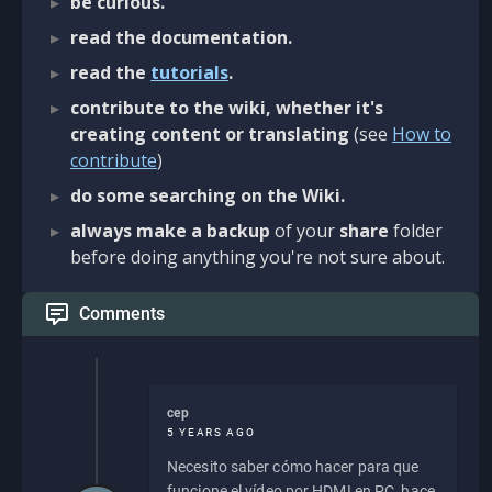
be curious.
read the documentation.
read the
tutorials
.
contribute to the wiki, whether it's
creating content or translating
(see
How to
contribute
)
do some searching on the Wiki.
always make a backup
of your
share
folder
before doing anything you're not sure about.
Comments
cep
5 YEARS AGO
Necesito saber cómo hacer para que
funcione el vídeo por HDMI en PC, hace