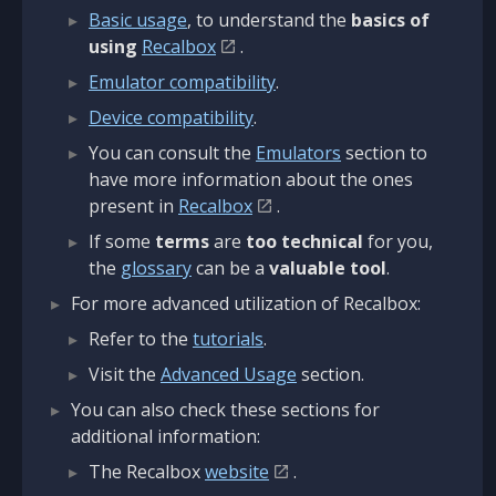
Basic usage
, to understand the
basics of
using
Recalbox
.
Emulator compatibility
.
Device compatibility
.
You can consult the
Emulators
section to
have more information about the ones
present in
Recalbox
.
If some
terms
are
too technical
for you,
the
glossary
can be a
valuable tool
.
For more advanced utilization of Recalbox:
Refer to the
tutorials
.
Visit the
Advanced Usage
section.
You can also check these sections for
additional information:
The Recalbox
website
.