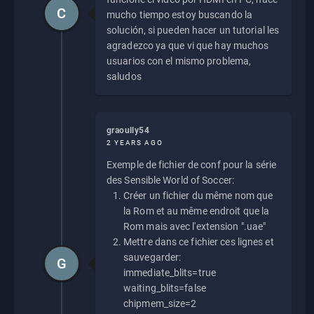
C
mucho tiempo estoy buscando la
solución, si pueden hacer un tutorial les
agradezco ya que vi que hay muchos
usuarios con el mismo problema,
saludos
graoully54
2 YEARS AGO
Exemple de fichier de conf pour la série
des Sensible World of Soccer:
Créer un fichier du même nom que
la Rom et au même endroit que la
Rom mais avec l'extension ".uae"
Mettre dans ce fichier ces lignes et
sauvegarder:
G
immediate_blits=true
waiting_blits=false
chipmem_size=2