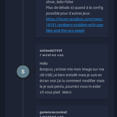
show_leds=false
Plus de détails ici quand à la config
possible pour d'autres jeux:
https://forum.recalbox.com/topic/
18191/amiberry-problem-with-uae-
files-and-the-cpu-speed
sintineddi1969
7 MONTHS AGO
Hello
Bonjour, j ai bien mis mon image sur ma
S
clé USB j ai bien installé mais je suis en
écran noir j'ai lu comment modifier mais
la je suis perdu, pourriez vous m aider
s'il vous plait .Merci
gameroreocookie2
7 MONTHS AGO