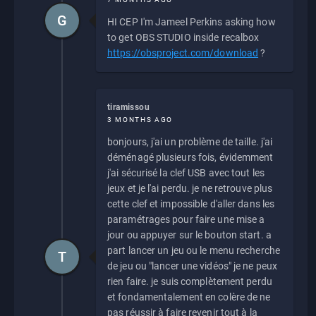
G
HI CEP I'm Jameel Perkins asking how
to get OBS STUDIO inside recalbox
https://obsproject.com/download
?
tiramissou
3 MONTHS AGO
bonjours, j'ai un problème de taille. j'ai
déménagé plusieurs fois, évidemment
j'ai sécurisé la clef USB avec tout les
jeux et je l'ai perdu. je ne retrouve plus
cette clef et impossible d'aller dans les
paramétrages pour faire une mise a
jour ou appuyer sur le bouton start. a
part lancer un jeu ou le menu recherche
T
de jeu ou "lancer une vidéos" je ne peux
rien faire. je suis complètement perdu
et fondamentalement en colère de ne
pas réussir à faire revenir tout à la