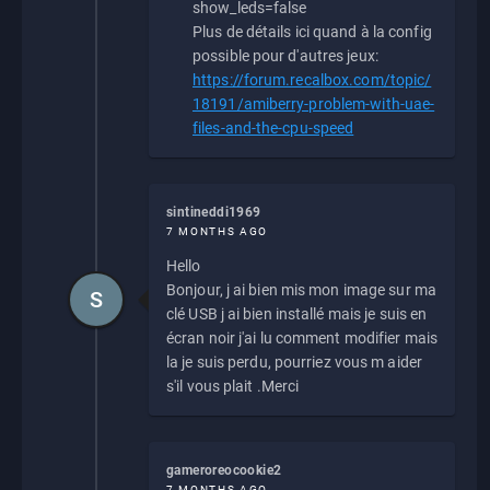
show_leds=false
Plus de détails ici quand à la config
possible pour d'autres jeux:
https://forum.recalbox.com/topic/
18191/amiberry-problem-with-uae-
files-and-the-cpu-speed
sintineddi1969
7 MONTHS AGO
Hello
Bonjour, j ai bien mis mon image sur ma
S
clé USB j ai bien installé mais je suis en
écran noir j'ai lu comment modifier mais
la je suis perdu, pourriez vous m aider
s'il vous plait .Merci
gameroreocookie2
7 MONTHS AGO