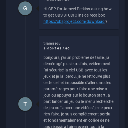
G
HI CEP I'm Jameel Perkins asking how
to get OBS STUDIO inside recalbox
https://obsproject.com/download
?
tiramissou
3 MONTHS AGO
bonjours, j'ai un problème de taille. j'ai
déménagé plusieurs fois, évidemment
j'ai sécurisé la clef USB avec tout les
jeux et je l'ai perdu. je ne retrouve plus
cette clef et impossible d'aller dans les
paramétrages pour faire une mise a
jour ou appuyer sur le bouton start. a
part lancer un jeu ou le menu recherche
T
de jeu ou "lancer une vidéos" je ne peux
rien faire. je suis complètement perdu
et fondamentalement en colère de ne
pas réussir à faire revenir tout à la