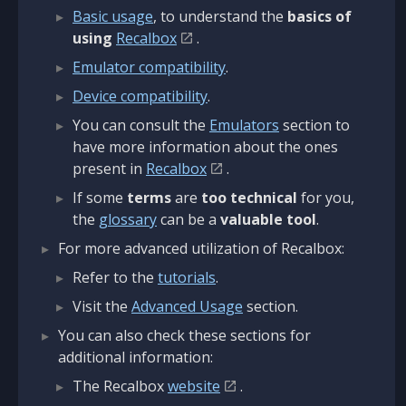
Basic usage
, to understand the
basics of
using
Recalbox
.
Emulator compatibility
.
Device compatibility
.
You can consult the
Emulators
section to
have more information about the ones
present in
Recalbox
.
If some
terms
are
too technical
for you,
the
glossary
can be a
valuable tool
.
For more advanced utilization of Recalbox:
Refer to the
tutorials
.
Visit the
Advanced Usage
section.
You can also check these sections for
additional information:
The Recalbox
website
.