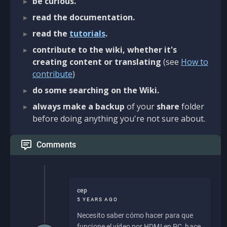
be curious.
read the documentation.
read the
tutorials
.
contribute to the wiki, whether it's
creating content or translating
(see
How to
contribute
)
do some searching on the Wiki.
always make a backup
of your
share
folder
before doing anything you're not sure about.
Comments
cep
5 YEARS AGO
Necesito saber cómo hacer para que
funcione el vídeo por HDMI en PC, hace