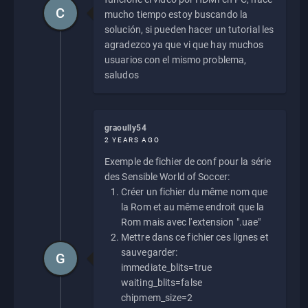
C
mucho tiempo estoy buscando la
solución, si pueden hacer un tutorial les
agradezco ya que vi que hay muchos
usuarios con el mismo problema,
saludos
graoully54
2 YEARS AGO
Exemple de fichier de conf pour la série
des Sensible World of Soccer:
Créer un fichier du même nom que
la Rom et au même endroit que la
Rom mais avec l'extension ".uae"
Mettre dans ce fichier ces lignes et
sauvegarder:
G
immediate_blits=true
waiting_blits=false
chipmem_size=2