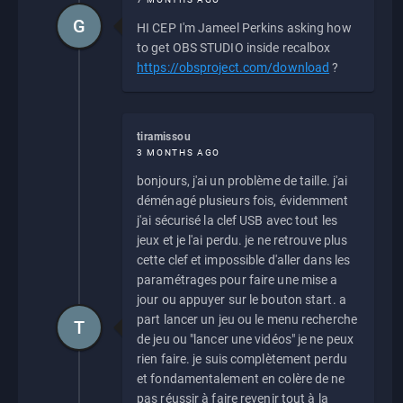
G
HI CEP I'm Jameel Perkins asking how
to get OBS STUDIO inside recalbox
https://obsproject.com/download
?
tiramissou
3 MONTHS AGO
bonjours, j'ai un problème de taille. j'ai
déménagé plusieurs fois, évidemment
j'ai sécurisé la clef USB avec tout les
jeux et je l'ai perdu. je ne retrouve plus
cette clef et impossible d'aller dans les
paramétrages pour faire une mise a
jour ou appuyer sur le bouton start. a
part lancer un jeu ou le menu recherche
T
de jeu ou "lancer une vidéos" je ne peux
rien faire. je suis complètement perdu
et fondamentalement en colère de ne
pas réussir à faire revenir tout à la