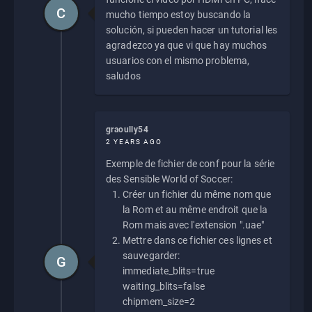
C
mucho tiempo estoy buscando la
solución, si pueden hacer un tutorial les
agradezco ya que vi que hay muchos
usuarios con el mismo problema,
saludos
graoully54
2 YEARS AGO
Exemple de fichier de conf pour la série
des Sensible World of Soccer:
Créer un fichier du même nom que
la Rom et au même endroit que la
Rom mais avec l'extension ".uae"
Mettre dans ce fichier ces lignes et
sauvegarder:
G
immediate_blits=true
waiting_blits=false
chipmem_size=2