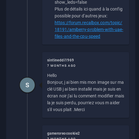
show_leds=false
Plus de détails ici quand à la config
possible pour d'autres jeux:
https://forum.recalbox.com/topic/
18191/amiberry-problem-with-uae-
files-and-the-cpu-speed
sintineddi1969
7 MONTHS AGO
Hello
Bonjour, j ai bien mis mon image sur ma
S
clé USB j ai bien installé mais je suis en
écran noir j'ai lu comment modifier mais
la je suis perdu, pourriez vous m aider
s'il vous plait .Merci
gameroreocookie2
7 MONTHS AGO