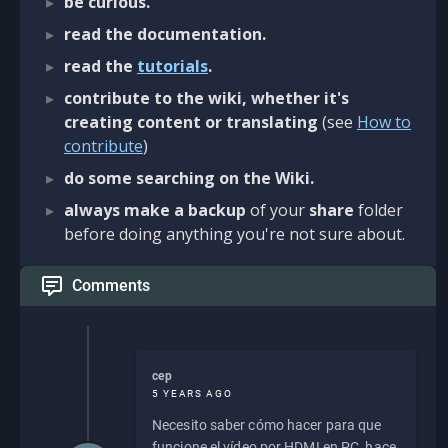
be curious.
read the documentation.
read the
tutorials
.
contribute to the wiki, whether it's
creating content or translating
(see
How to
contribute
)
do some searching on the Wiki.
always make a backup
of your
share
folder
before doing anything you're not sure about.
Comments
cep
5 YEARS AGO
Necesito saber cómo hacer para que
funcione el vídeo por HDMI en PC, hace