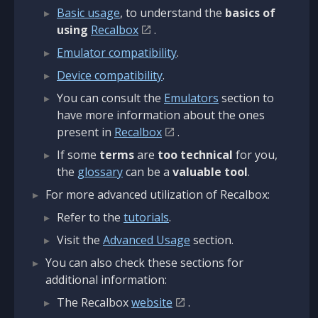
Basic usage
, to understand the
basics of
using
Recalbox
.
Emulator compatibility
.
Device compatibility
.
You can consult the
Emulators
section to
have more information about the ones
present in
Recalbox
.
If some
terms
are
too technical
for you,
the
glossary
can be a
valuable tool
.
For more advanced utilization of Recalbox:
Refer to the
tutorials
.
Visit the
Advanced Usage
section.
You can also check these sections for
additional information:
The Recalbox
website
.