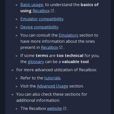
Basic usage
, to understand the
basics of
using
Recalbox
.
Emulator compatibility
.
Device compatibility
.
You can consult the
Emulators
section to
have more information about the ones
present in
Recalbox
.
If some
terms
are
too technical
for you,
the
glossary
can be a
valuable tool
.
For more advanced utilization of Recalbox:
Refer to the
tutorials
.
Visit the
Advanced Usage
section.
You can also check these sections for
additional information:
The Recalbox
website
.