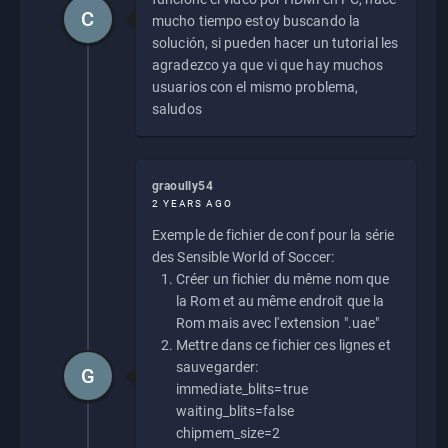
C
mucho tiempo estoy buscando la
solución, si pueden hacer un tutorial les
agradezco ya que vi que hay muchos
usuarios con el mismo problema,
saludos
graoully54
2 YEARS AGO
Exemple de fichier de conf pour la série
des Sensible World of Soccer:
Créer un fichier du même nom que
la Rom et au même endroit que la
Rom mais avec l'extension ".uae"
Mettre dans ce fichier ces lignes et
sauvegarder:
G
immediate_blits=true
waiting_blits=false
chipmem_size=2