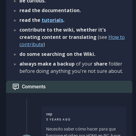
be curious.
read the documentation.
read the
tutorials
.
contribute to the wiki, whether it's
creating content or translating
(see
How to
contribute
)
do some searching on the Wiki.
always make a backup
of your
share
folder
before doing anything you're not sure about.
Comments
cep
5 YEARS AGO
Necesito saber cómo hacer para que
funcione el vídeo por HDMI en PC, hace