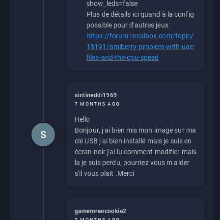
show_leds=false
Plus de détails ici quand à la config
possible pour d'autres jeux:
https://forum.recalbox.com/topic/
18191/amiberry-problem-with-uae-
files-and-the-cpu-speed
sintineddi1969
7 MONTHS AGO
Hello
Bonjour, j ai bien mis mon image sur ma
S
clé USB j ai bien installé mais je suis en
écran noir j'ai lu comment modifier mais
la je suis perdu, pourriez vous m aider
s'il vous plait .Merci
gameroreocookie2
7 MONTHS AGO