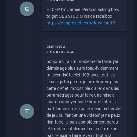
G
HI CEP I'm Jameel Perkins asking how
to get OBS STUDIO inside recalbox
https://obsproject.com/download
?
tiramissou
3 MONTHS AGO
bonjours, j'ai un problème de taille. j'ai
déménagé plusieurs fois, évidemment
j'ai sécurisé la clef USB avec tout les
jeux et je l'ai perdu. je ne retrouve plus
cette clef et impossible d'aller dans les
paramétrages pour faire une mise a
jour ou appuyer sur le bouton start. a
part lancer un jeu ou le menu recherche
T
de jeu ou "lancer une vidéos" je ne peux
rien faire. je suis complètement perdu
et fondamentalement en colère de ne
pas réussir à faire revenir tout à la