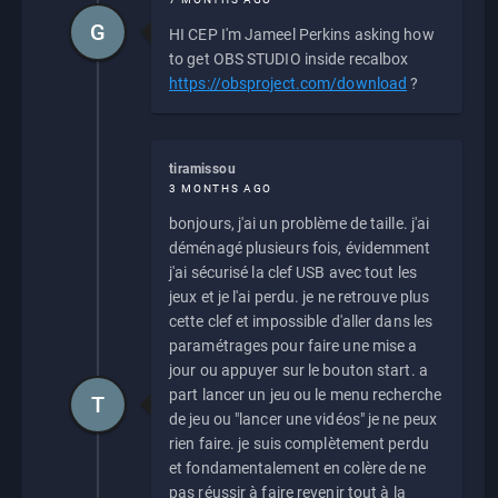
G
HI CEP I'm Jameel Perkins asking how
to get OBS STUDIO inside recalbox
https://obsproject.com/download
?
tiramissou
3 MONTHS AGO
bonjours, j'ai un problème de taille. j'ai
déménagé plusieurs fois, évidemment
j'ai sécurisé la clef USB avec tout les
jeux et je l'ai perdu. je ne retrouve plus
cette clef et impossible d'aller dans les
paramétrages pour faire une mise a
jour ou appuyer sur le bouton start. a
part lancer un jeu ou le menu recherche
T
de jeu ou "lancer une vidéos" je ne peux
rien faire. je suis complètement perdu
et fondamentalement en colère de ne
pas réussir à faire revenir tout à la