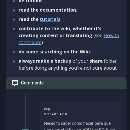
be curious.
read the documentation.
read the
tutorials
.
contribute to the wiki, whether it's
creating content or translating
(see
How to
contribute
)
do some searching on the Wiki.
always make a backup
of your
share
folder
before doing anything you're not sure about.
Comments
cep
5 YEARS AGO
Necesito saber cómo hacer para que
funcione el vídeo por HDMI en PC, hace