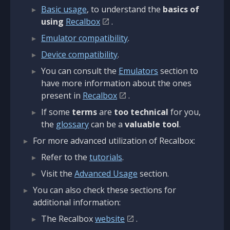
Basic usage
, to understand the
basics of
using
Recalbox
.
Emulator compatibility
.
Device compatibility
.
You can consult the
Emulators
section to
have more information about the ones
present in
Recalbox
.
If some
terms
are
too technical
for you,
the
glossary
can be a
valuable tool
.
For more advanced utilization of Recalbox:
Refer to the
tutorials
.
Visit the
Advanced Usage
section.
You can also check these sections for
additional information:
The Recalbox
website
.