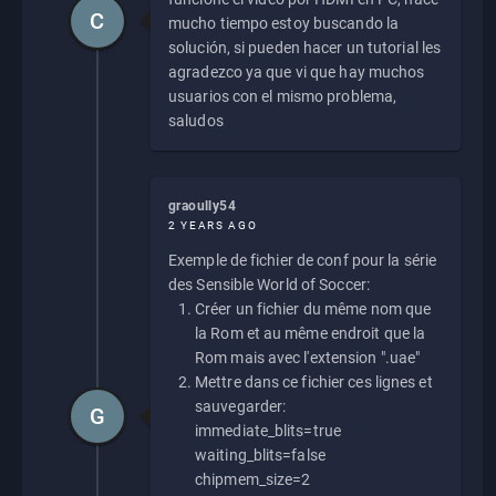
C
mucho tiempo estoy buscando la
solución, si pueden hacer un tutorial les
agradezco ya que vi que hay muchos
usuarios con el mismo problema,
saludos
graoully54
2 YEARS AGO
Exemple de fichier de conf pour la série
des Sensible World of Soccer:
Créer un fichier du même nom que
la Rom et au même endroit que la
Rom mais avec l'extension ".uae"
Mettre dans ce fichier ces lignes et
sauvegarder:
G
immediate_blits=true
waiting_blits=false
chipmem_size=2