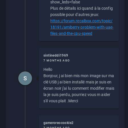
show_leds=false
Plus de détails ici quand à la config
possible pour d'autres jeux:
https://forum.recalbox.com/topic/
18191/amiberry-problem-with-uae-
files-and-the-cpu-speed
sintineddi1969
7 MONTHS AGO
Hello
Bonjour, j ai bien mis mon image sur ma
S
clé USB j ai bien installé mais je suis en
écran noir j'ai lu comment modifier mais
la je suis perdu, pourriez vous m aider
s'il vous plait .Merci
gameroreocookie2
7 MONTHS AGO