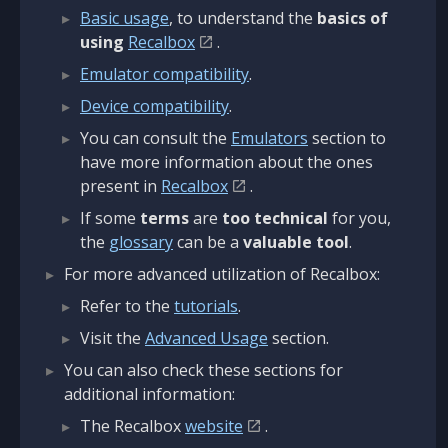
Basic usage
, to understand the
basics of
using
Recalbox
.
Emulator compatibility
.
Device compatibility
.
You can consult the
Emulators
section to
have more information about the ones
present in
Recalbox
.
If some
terms
are
too technical
for you,
the
glossary
can be a
valuable tool
.
For more advanced utilization of Recalbox:
Refer to the
tutorials
.
Visit the
Advanced Usage
section.
You can also check these sections for
additional information:
The Recalbox
website
.