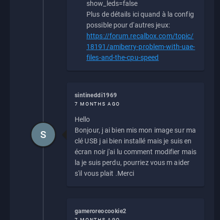
show_leds=false
Plus de détails ici quand à la config
possible pour d'autres jeux:
https://forum.recalbox.com/topic/
18191/amiberry-problem-with-uae-
files-and-the-cpu-speed
sintineddi1969
7 MONTHS AGO
Hello
Bonjour, j ai bien mis mon image sur ma
S
clé USB j ai bien installé mais je suis en
écran noir j'ai lu comment modifier mais
la je suis perdu, pourriez vous m aider
s'il vous plait .Merci
gameroreocookie2
7 MONTHS AGO