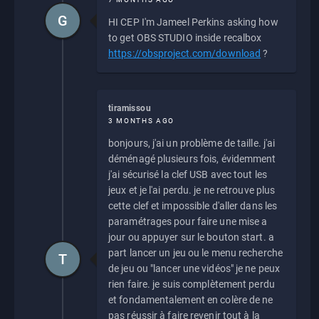
G
HI CEP I'm Jameel Perkins asking how
to get OBS STUDIO inside recalbox
https://obsproject.com/download
?
tiramissou
3 MONTHS AGO
bonjours, j'ai un problème de taille. j'ai
déménagé plusieurs fois, évidemment
j'ai sécurisé la clef USB avec tout les
jeux et je l'ai perdu. je ne retrouve plus
cette clef et impossible d'aller dans les
paramétrages pour faire une mise a
jour ou appuyer sur le bouton start. a
part lancer un jeu ou le menu recherche
T
de jeu ou "lancer une vidéos" je ne peux
rien faire. je suis complètement perdu
et fondamentalement en colère de ne
pas réussir à faire revenir tout à la