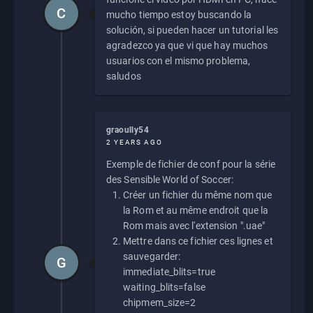
C
mucho tiempo estoy buscando la
solución, si pueden hacer un tutorial les
agradezco ya que vi que hay muchos
usuarios con el mismo problema,
saludos
graoully54
2 YEARS AGO
Exemple de fichier de conf pour la série
des Sensible World of Soccer:
Créer un fichier du même nom que
la Rom et au même endroit que la
Rom mais avec l'extension ".uae"
Mettre dans ce fichier ces lignes et
sauvegarder:
G
immediate_blits=true
waiting_blits=false
chipmem_size=2