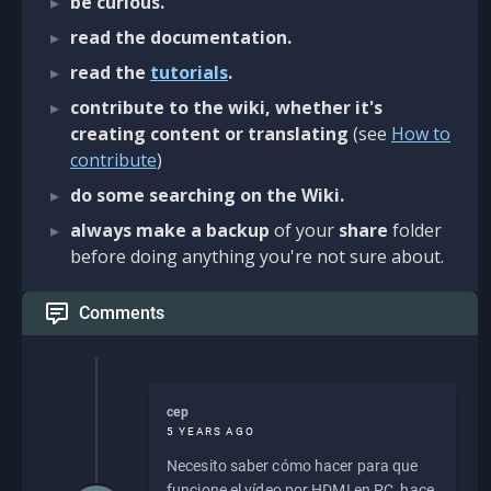
be curious.
read the documentation.
read the
tutorials
.
contribute to the wiki, whether it's
creating content or translating
(see
How to
contribute
)
do some searching on the Wiki.
always make a backup
of your
share
folder
before doing anything you're not sure about.
Comments
cep
5 YEARS AGO
Necesito saber cómo hacer para que
funcione el vídeo por HDMI en PC, hace