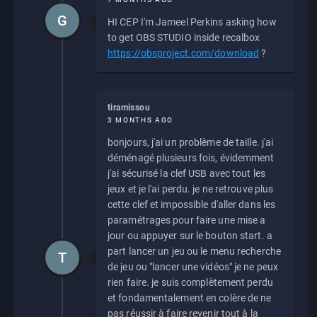
G
HI CEP I'm Jameel Perkins asking how
to get OBS STUDIO inside recalbox
https://obsproject.com/download
?
tiramissou
3 MONTHS AGO
bonjours, j'ai un problème de taille. j'ai
déménagé plusieurs fois, évidemment
j'ai sécurisé la clef USB avec tout les
jeux et je l'ai perdu. je ne retrouve plus
cette clef et impossible d'aller dans les
paramétrages pour faire une mise a
jour ou appuyer sur le bouton start. a
part lancer un jeu ou le menu recherche
T
de jeu ou "lancer une vidéos" je ne peux
rien faire. je suis complètement perdu
et fondamentalement en colère de ne
pas réussir à faire revenir tout à la