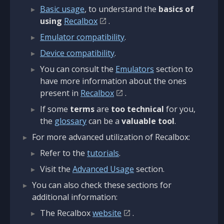
Basic usage
, to understand the
basics of
using
Recalbox
.
Emulator compatibility
.
Device compatibility
.
You can consult the
Emulators
section to
have more information about the ones
present in
Recalbox
.
If some
terms
are
too technical
for you,
the
glossary
can be a
valuable tool
.
For more advanced utilization of Recalbox:
Refer to the
tutorials
.
Visit the
Advanced Usage
section.
You can also check these sections for
additional information:
The Recalbox
website
.