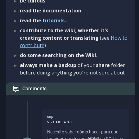
be curious.
read the documentation.
read the
tutorials
.
contribute to the wiki, whether it's
creating content or translating
(see
How to
contribute
)
do some searching on the Wiki.
always make a backup
of your
share
folder
before doing anything you're not sure about.
Comments
cep
5 YEARS AGO
Necesito saber cómo hacer para que
funcione el vídeo por HDMI en PC, hace