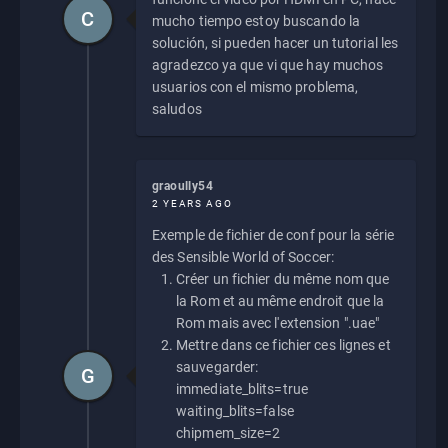
C
mucho tiempo estoy buscando la
solución, si pueden hacer un tutorial les
agradezco ya que vi que hay muchos
usuarios con el mismo problema,
saludos
graoully54
2 YEARS AGO
Exemple de fichier de conf pour la série
des Sensible World of Soccer:
Créer un fichier du même nom que
la Rom et au même endroit que la
Rom mais avec l'extension ".uae"
Mettre dans ce fichier ces lignes et
sauvegarder:
G
immediate_blits=true
waiting_blits=false
chipmem_size=2