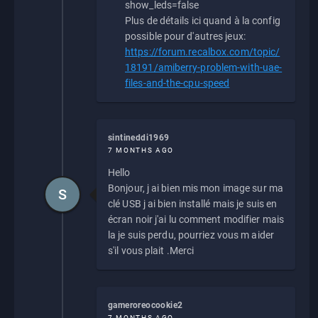
show_leds=false
Plus de détails ici quand à la config
possible pour d'autres jeux:
https://forum.recalbox.com/topic/
18191/amiberry-problem-with-uae-
files-and-the-cpu-speed
sintineddi1969
7 MONTHS AGO
Hello
Bonjour, j ai bien mis mon image sur ma
S
clé USB j ai bien installé mais je suis en
écran noir j'ai lu comment modifier mais
la je suis perdu, pourriez vous m aider
s'il vous plait .Merci
gameroreocookie2
7 MONTHS AGO