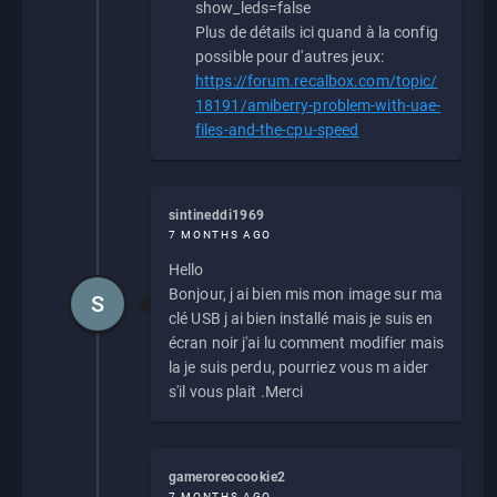
show_leds=false
Plus de détails ici quand à la config
possible pour d'autres jeux:
https://forum.recalbox.com/topic/
18191/amiberry-problem-with-uae-
files-and-the-cpu-speed
sintineddi1969
7 MONTHS AGO
Hello
Bonjour, j ai bien mis mon image sur ma
S
clé USB j ai bien installé mais je suis en
écran noir j'ai lu comment modifier mais
la je suis perdu, pourriez vous m aider
s'il vous plait .Merci
gameroreocookie2
7 MONTHS AGO