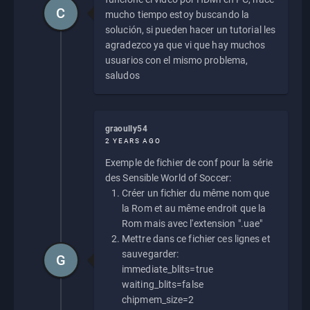
C
mucho tiempo estoy buscando la
solución, si pueden hacer un tutorial les
agradezco ya que vi que hay muchos
usuarios con el mismo problema,
saludos
graoully54
2 YEARS AGO
Exemple de fichier de conf pour la série
des Sensible World of Soccer:
Créer un fichier du même nom que
la Rom et au même endroit que la
Rom mais avec l'extension ".uae"
Mettre dans ce fichier ces lignes et
sauvegarder:
G
immediate_blits=true
waiting_blits=false
chipmem_size=2