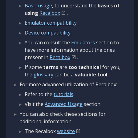
Basic usage
, to understand the
basics of
using
Recalbox
.
Emulator compatibility
.
Device compatibility
.
You can consult the
Emulators
section to
have more information about the ones
present in
Recalbox
.
If some
terms
are
too technical
for you,
the
glossary
can be a
valuable tool
.
For more advanced utilization of Recalbox:
Refer to the
tutorials
.
Visit the
Advanced Usage
section.
You can also check these sections for
additional information:
The Recalbox
website
.