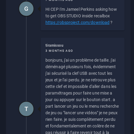
G
HI CEP I'm Jameel Perkins asking how
to get OBS STUDIO inside recalbox
https://obsproject.com/download
?
tiramissou
3 MONTHS AGO
bonjours, j'ai un problème de taille. j'ai
déménagé plusieurs fois, évidemment
j'ai sécurisé la clef USB avec tout les
jeux et je l'ai perdu. je ne retrouve plus
cette clef et impossible d'aller dans les
paramétrages pour faire une mise a
jour ou appuyer sur le bouton start. a
part lancer un jeu ou le menu recherche
T
de jeu ou "lancer une vidéos" je ne peux
rien faire. je suis complètement perdu
et fondamentalement en colère de ne
pas réussir à faire revenir tout à la