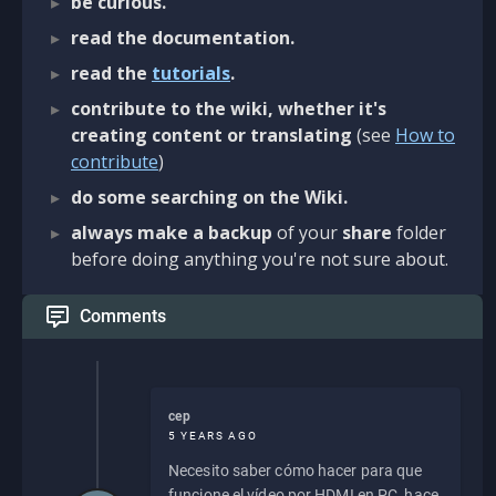
be curious.
read the documentation.
read the
tutorials
.
contribute to the wiki, whether it's
creating content or translating
(see
How to
contribute
)
do some searching on the Wiki.
always make a backup
of your
share
folder
before doing anything you're not sure about.
Comments
cep
5 YEARS AGO
Necesito saber cómo hacer para que
funcione el vídeo por HDMI en PC, hace