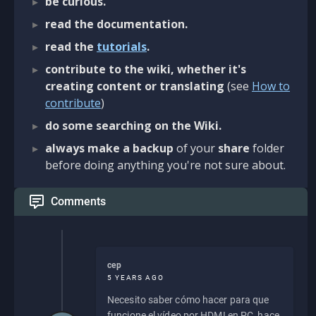
be curious.
read the documentation.
read the
tutorials
.
contribute to the wiki, whether it's
creating content or translating
(see
How to
contribute
)
do some searching on the Wiki.
always make a backup
of your
share
folder
before doing anything you're not sure about.
Comments
cep
5 YEARS AGO
Necesito saber cómo hacer para que
funcione el vídeo por HDMI en PC, hace