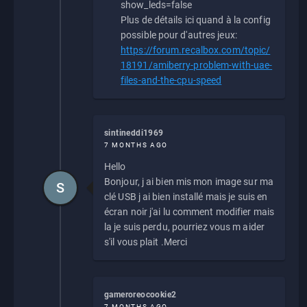
show_leds=false
Plus de détails ici quand à la config
possible pour d'autres jeux:
https://forum.recalbox.com/topic/
18191/amiberry-problem-with-uae-
files-and-the-cpu-speed
sintineddi1969
7 MONTHS AGO
Hello
Bonjour, j ai bien mis mon image sur ma
S
clé USB j ai bien installé mais je suis en
écran noir j'ai lu comment modifier mais
la je suis perdu, pourriez vous m aider
s'il vous plait .Merci
gameroreocookie2
7 MONTHS AGO