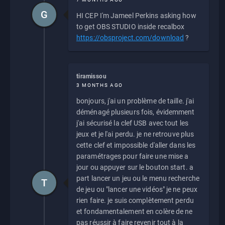
G
HI CEP I'm Jameel Perkins asking how
to get OBS STUDIO inside recalbox
https://obsproject.com/download
?
tiramissou
3 MONTHS AGO
bonjours, j'ai un problème de taille. j'ai
déménagé plusieurs fois, évidemment
j'ai sécurisé la clef USB avec tout les
jeux et je l'ai perdu. je ne retrouve plus
cette clef et impossible d'aller dans les
paramétrages pour faire une mise a
jour ou appuyer sur le bouton start. a
part lancer un jeu ou le menu recherche
T
de jeu ou "lancer une vidéos" je ne peux
rien faire. je suis complètement perdu
et fondamentalement en colère de ne
pas réussir à faire revenir tout à la