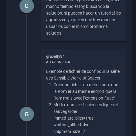
C
mucho tiempo estoy buscando la
solución, si pueden hacer un tutorial les
agradezco ya que vi que hay muchos
usuarios con el mismo problema,
saludos
graoully54
2 YEARS AGO
Exemple de fichier de conf pour la série
des Sensible World of Soccer:
Créer un fichier du même nom que
la Rom et au même endroit que la
Rom mais avec l'extension ".uae"
Mettre dans ce fichier ces lignes et
sauvegarder:
G
immediate_blits=true
waiting_blits=false
chipmem_size=2