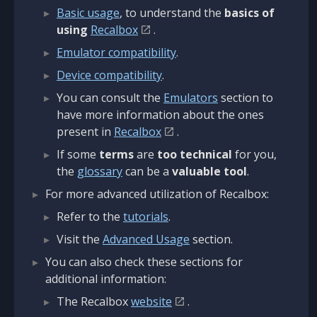
Basic usage
, to understand the
basics of
using
Recalbox
.
Emulator compatibility
.
Device compatibility
.
You can consult the
Emulators
section to
have more information about the ones
present in
Recalbox
.
If some
terms
are
too technical
for you,
the
glossary
can be a
valuable tool
.
For more advanced utilization of Recalbox:
Refer to the
tutorials
.
Visit the
Advanced Usage
section.
You can also check these sections for
additional information:
The Recalbox
website
.