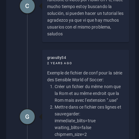
C
mucho tiempo estoy buscando la
solución, si pueden hacer un tutorial les
agradezco ya que vi que hay muchos
usuarios con el mismo problema,
saludos
graoully54
2 YEARS AGO
Exemple de fichier de conf pour la série
des Sensible World of Soccer:
Créer un fichier du même nom que
la Rom et au même endroit que la
Rom mais avec l'extension ".uae"
Mettre dans ce fichier ces lignes et
sauvegarder:
G
immediate_blits=true
waiting_blits=false
chipmem_size=2