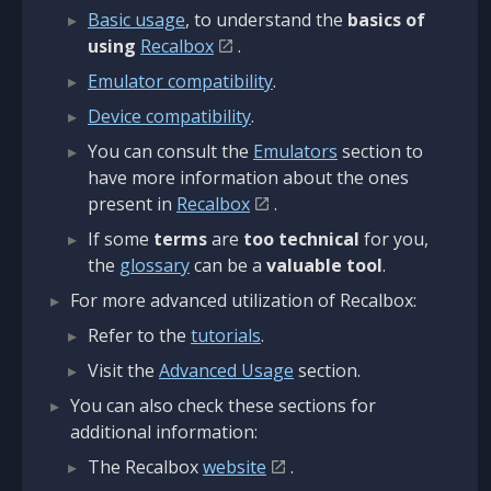
Basic usage
, to understand the
basics of
using
Recalbox
.
Emulator compatibility
.
Device compatibility
.
You can consult the
Emulators
section to
have more information about the ones
present in
Recalbox
.
If some
terms
are
too technical
for you,
the
glossary
can be a
valuable tool
.
For more advanced utilization of Recalbox:
Refer to the
tutorials
.
Visit the
Advanced Usage
section.
You can also check these sections for
additional information:
The Recalbox
website
.