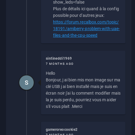
show_leds=false
Plus de détails ici quand à la config
possible pour d'autres jeux:
https://forum.recalbox.com/topic/
18191/amiberry-problem-with-uae-
files-and-the-cpu-speed
sintineddi1969
7 MONTHS AGO
Hello
Bonjour, j ai bien mis mon image sur ma
S
clé USB j ai bien installé mais je suis en
écran noir j'ai lu comment modifier mais
la je suis perdu, pourriez vous m aider
s'il vous plait .Merci
gameroreocookie2
7 MONTHS AGO