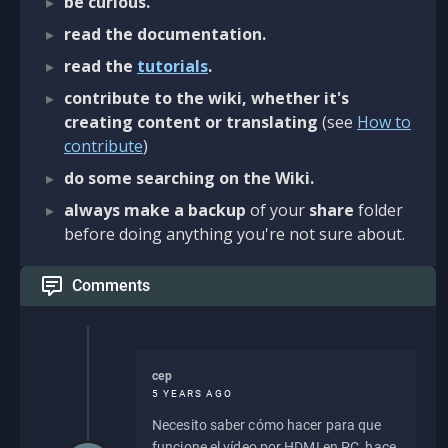
be curious.
read the documentation.
read the
tutorials
.
contribute to the wiki, whether it's
creating content or translating
(see
How to
contribute
)
do some searching on the Wiki.
always make a backup
of your
share
folder
before doing anything you're not sure about.
Comments
cep
5 YEARS AGO
Necesito saber cómo hacer para que
funcione el vídeo por HDMI en PC, hace