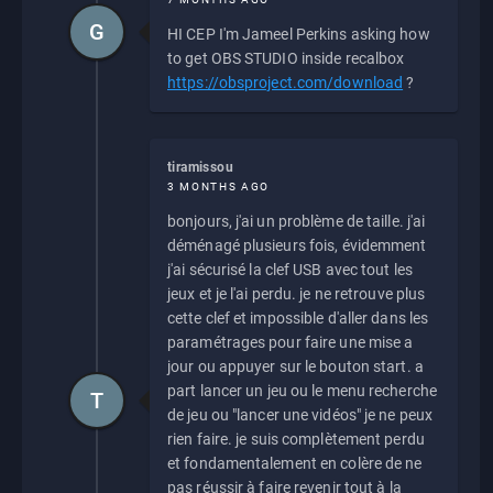
G
HI CEP I'm Jameel Perkins asking how
to get OBS STUDIO inside recalbox
https://obsproject.com/download
?
tiramissou
3 MONTHS AGO
bonjours, j'ai un problème de taille. j'ai
déménagé plusieurs fois, évidemment
j'ai sécurisé la clef USB avec tout les
jeux et je l'ai perdu. je ne retrouve plus
cette clef et impossible d'aller dans les
paramétrages pour faire une mise a
jour ou appuyer sur le bouton start. a
part lancer un jeu ou le menu recherche
T
de jeu ou "lancer une vidéos" je ne peux
rien faire. je suis complètement perdu
et fondamentalement en colère de ne
pas réussir à faire revenir tout à la