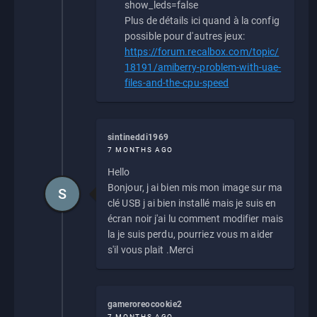
show_leds=false
Plus de détails ici quand à la config
possible pour d'autres jeux:
https://forum.recalbox.com/topic/
18191/amiberry-problem-with-uae-
files-and-the-cpu-speed
sintineddi1969
7 MONTHS AGO
Hello
Bonjour, j ai bien mis mon image sur ma
S
clé USB j ai bien installé mais je suis en
écran noir j'ai lu comment modifier mais
la je suis perdu, pourriez vous m aider
s'il vous plait .Merci
gameroreocookie2
7 MONTHS AGO