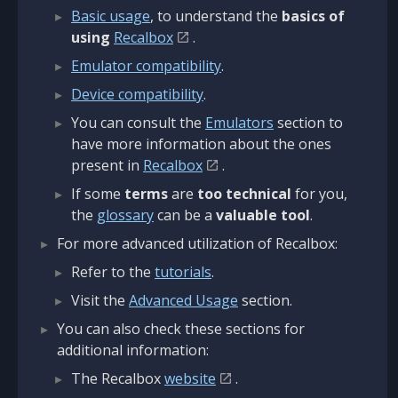
Basic usage
, to understand the
basics of
using
Recalbox
.
Emulator compatibility
.
Device compatibility
.
You can consult the
Emulators
section to
have more information about the ones
present in
Recalbox
.
If some
terms
are
too technical
for you,
the
glossary
can be a
valuable tool
.
For more advanced utilization of Recalbox:
Refer to the
tutorials
.
Visit the
Advanced Usage
section.
You can also check these sections for
additional information:
The Recalbox
website
.