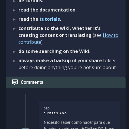
be curious.
read the documentation.
read the
tutorials
.
contribute to the wiki, whether it's
creating content or translating
(see
How to
contribute
)
do some searching on the Wiki.
always make a backup
of your
share
folder
before doing anything you're not sure about.
Comments
cep
5 YEARS AGO
Necesito saber cómo hacer para que
funcione el vídeo por HDMI en PC, hace