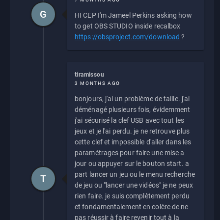
G
HI CEP I'm Jameel Perkins asking how
to get OBS STUDIO inside recalbox
https://obsproject.com/download
?
tiramissou
3 MONTHS AGO
bonjours, j'ai un problème de taille. j'ai
déménagé plusieurs fois, évidemment
j'ai sécurisé la clef USB avec tout les
jeux et je l'ai perdu. je ne retrouve plus
cette clef et impossible d'aller dans les
paramétrages pour faire une mise a
jour ou appuyer sur le bouton start. a
part lancer un jeu ou le menu recherche
T
de jeu ou "lancer une vidéos" je ne peux
rien faire. je suis complètement perdu
et fondamentalement en colère de ne
pas réussir à faire revenir tout à la