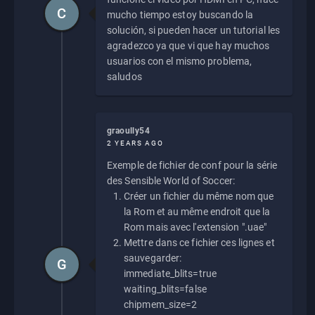
C
mucho tiempo estoy buscando la
solución, si pueden hacer un tutorial les
agradezco ya que vi que hay muchos
usuarios con el mismo problema,
saludos
graoully54
2 YEARS AGO
Exemple de fichier de conf pour la série
des Sensible World of Soccer:
Créer un fichier du même nom que
la Rom et au même endroit que la
Rom mais avec l'extension ".uae"
Mettre dans ce fichier ces lignes et
sauvegarder:
G
immediate_blits=true
waiting_blits=false
chipmem_size=2