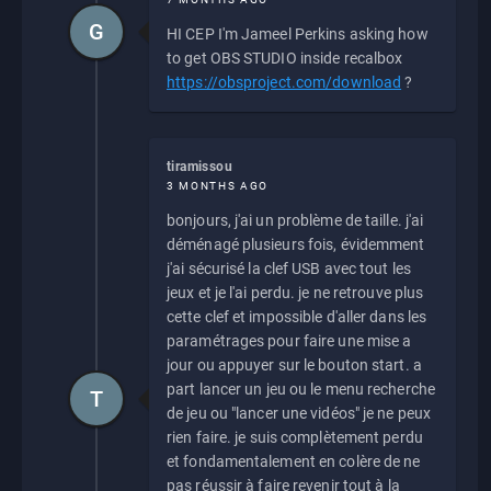
G
HI CEP I'm Jameel Perkins asking how
to get OBS STUDIO inside recalbox
https://obsproject.com/download
?
tiramissou
3 MONTHS AGO
bonjours, j'ai un problème de taille. j'ai
déménagé plusieurs fois, évidemment
j'ai sécurisé la clef USB avec tout les
jeux et je l'ai perdu. je ne retrouve plus
cette clef et impossible d'aller dans les
paramétrages pour faire une mise a
jour ou appuyer sur le bouton start. a
part lancer un jeu ou le menu recherche
T
de jeu ou "lancer une vidéos" je ne peux
rien faire. je suis complètement perdu
et fondamentalement en colère de ne
pas réussir à faire revenir tout à la