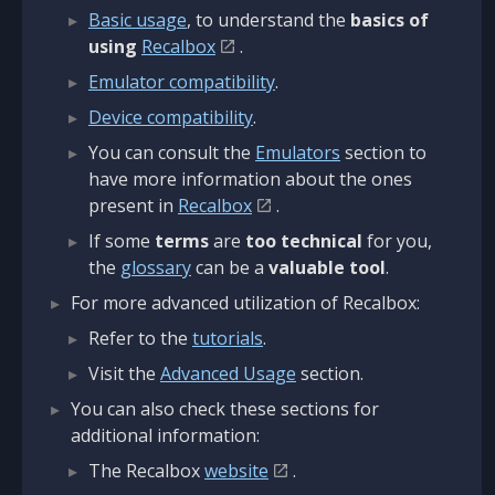
Basic usage
, to understand the
basics of
using
Recalbox
.
Emulator compatibility
.
Device compatibility
.
You can consult the
Emulators
section to
have more information about the ones
present in
Recalbox
.
If some
terms
are
too technical
for you,
the
glossary
can be a
valuable tool
.
For more advanced utilization of Recalbox:
Refer to the
tutorials
.
Visit the
Advanced Usage
section.
You can also check these sections for
additional information:
The Recalbox
website
.