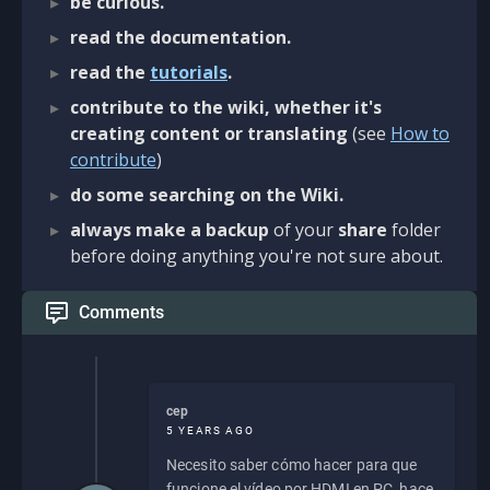
be curious.
read the documentation.
read the
tutorials
.
contribute to the wiki, whether it's
creating content or translating
(see
How to
contribute
)
do some searching on the Wiki.
always make a backup
of your
share
folder
before doing anything you're not sure about.
Comments
cep
5 YEARS AGO
Necesito saber cómo hacer para que
funcione el vídeo por HDMI en PC, hace