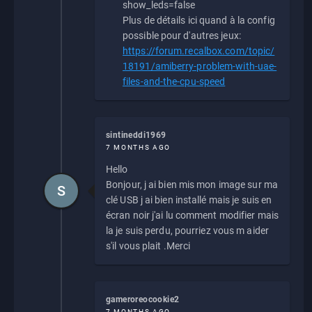
show_leds=false
Plus de détails ici quand à la config
possible pour d'autres jeux:
https://forum.recalbox.com/topic/
18191/amiberry-problem-with-uae-
files-and-the-cpu-speed
sintineddi1969
7 MONTHS AGO
Hello
Bonjour, j ai bien mis mon image sur ma
S
clé USB j ai bien installé mais je suis en
écran noir j'ai lu comment modifier mais
la je suis perdu, pourriez vous m aider
s'il vous plait .Merci
gameroreocookie2
7 MONTHS AGO