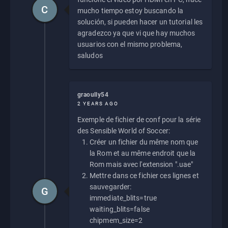
C
mucho tiempo estoy buscando la
solución, si pueden hacer un tutorial les
agradezco ya que vi que hay muchos
usuarios con el mismo problema,
saludos
graoully54
2 YEARS AGO
Exemple de fichier de conf pour la série
des Sensible World of Soccer:
Créer un fichier du même nom que
la Rom et au même endroit que la
Rom mais avec l'extension ".uae"
Mettre dans ce fichier ces lignes et
sauvegarder:
G
immediate_blits=true
waiting_blits=false
chipmem_size=2