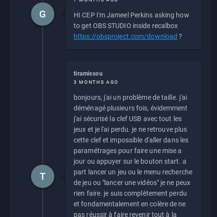
G
HI CEP I'm Jameel Perkins asking how
to get OBS STUDIO inside recalbox
https://obsproject.com/download
?
tiramissou
3 MONTHS AGO
bonjours, j'ai un problème de taille. j'ai
déménagé plusieurs fois, évidemment
j'ai sécurisé la clef USB avec tout les
jeux et je l'ai perdu. je ne retrouve plus
cette clef et impossible d'aller dans les
paramétrages pour faire une mise a
jour ou appuyer sur le bouton start. a
part lancer un jeu ou le menu recherche
T
de jeu ou "lancer une vidéos" je ne peux
rien faire. je suis complètement perdu
et fondamentalement en colère de ne
pas réussir à faire revenir tout à la