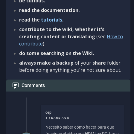
be curious.
read the documentation.
read the
tutorials
.
contribute to the wiki, whether it's
creating content or translating
(see
How to
contribute
)
do some searching on the Wiki.
always make a backup
of your
share
folder
before doing anything you're not sure about.
Comments
cep
5 YEARS AGO
Necesito saber cómo hacer para que
funcione el vídeo por HDMI en PC, hace