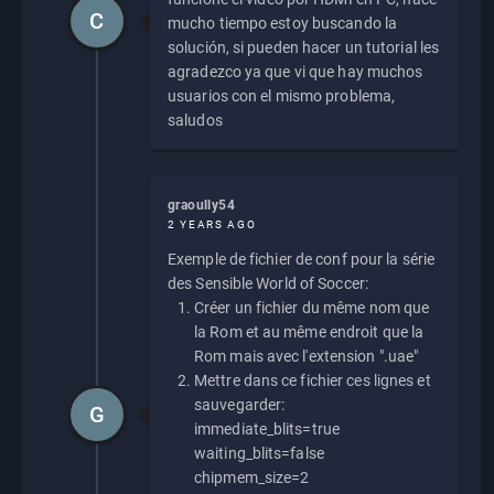
C
mucho tiempo estoy buscando la
solución, si pueden hacer un tutorial les
agradezco ya que vi que hay muchos
usuarios con el mismo problema,
saludos
graoully54
2 YEARS AGO
Exemple de fichier de conf pour la série
des Sensible World of Soccer:
Créer un fichier du même nom que
la Rom et au même endroit que la
Rom mais avec l'extension ".uae"
Mettre dans ce fichier ces lignes et
sauvegarder:
G
immediate_blits=true
waiting_blits=false
chipmem_size=2