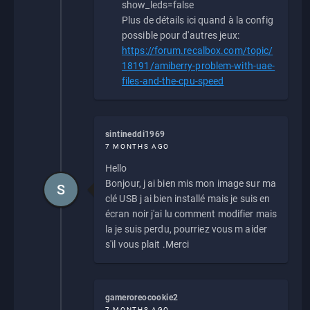
show_leds=false
Plus de détails ici quand à la config
possible pour d'autres jeux:
https://forum.recalbox.com/topic/
18191/amiberry-problem-with-uae-
files-and-the-cpu-speed
sintineddi1969
7 MONTHS AGO
Hello
Bonjour, j ai bien mis mon image sur ma
S
clé USB j ai bien installé mais je suis en
écran noir j'ai lu comment modifier mais
la je suis perdu, pourriez vous m aider
s'il vous plait .Merci
gameroreocookie2
7 MONTHS AGO