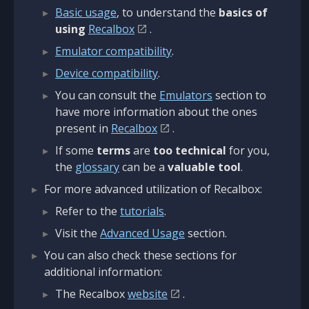
Basic usage
, to understand the
basics of
using
Recalbox
.
Emulator compatibility
.
Device compatibility
.
You can consult the
Emulators
section to
have more information about the ones
present in
Recalbox
.
If some
terms
are
too technical
for you,
the
glossary
can be a
valuable tool
.
For more advanced utilization of Recalbox:
Refer to the
tutorials
.
Visit the
Advanced Usage
section.
You can also check these sections for
additional information:
The Recalbox
website
.