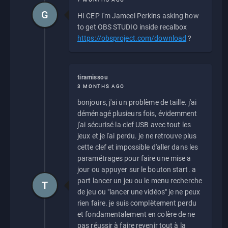
G
HI CEP I'm Jameel Perkins asking how
to get OBS STUDIO inside recalbox
https://obsproject.com/download
?
tiramissou
3 MONTHS AGO
bonjours, j'ai un problème de taille. j'ai
déménagé plusieurs fois, évidemment
j'ai sécurisé la clef USB avec tout les
jeux et je l'ai perdu. je ne retrouve plus
cette clef et impossible d'aller dans les
paramétrages pour faire une mise a
jour ou appuyer sur le bouton start. a
part lancer un jeu ou le menu recherche
T
de jeu ou "lancer une vidéos" je ne peux
rien faire. je suis complètement perdu
et fondamentalement en colère de ne
pas réussir à faire revenir tout à la