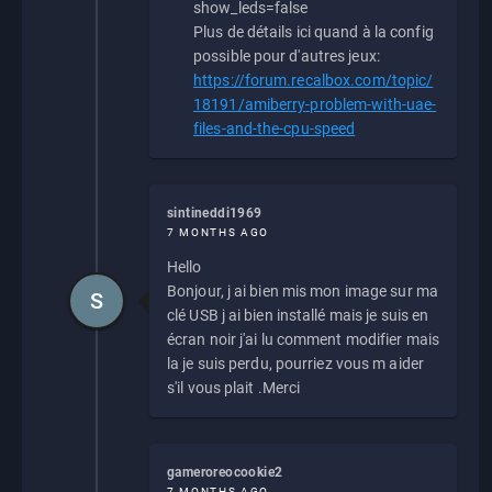
show_leds=false
Plus de détails ici quand à la config
possible pour d'autres jeux:
https://forum.recalbox.com/topic/
18191/amiberry-problem-with-uae-
files-and-the-cpu-speed
sintineddi1969
7 MONTHS AGO
Hello
Bonjour, j ai bien mis mon image sur ma
S
clé USB j ai bien installé mais je suis en
écran noir j'ai lu comment modifier mais
la je suis perdu, pourriez vous m aider
s'il vous plait .Merci
gameroreocookie2
7 MONTHS AGO