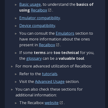
Basic usage
, to understand the
basics of
using
Recalbox
.
Emulator compatibility
.
Device compatibility
.
You can consult the
Emulators
section to
have more information about the ones
present in
Recalbox
.
If some
terms
are
too technical
for you,
the
glossary
can be a
valuable tool
.
For more advanced utilization of Recalbox:
Refer to the
tutorials
.
Visit the
Advanced Usage
section.
You can also check these sections for
additional information:
The Recalbox
website
.