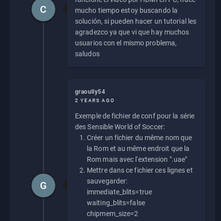
C
mucho tiempo estoy buscando la
solución, si pueden hacer un tutorial les
agradezco ya que vi que hay muchos
usuarios con el mismo problema,
saludos
graoully54
2 YEARS AGO
Exemple de fichier de conf pour la série
des Sensible World of Soccer:
Créer un fichier du même nom que
la Rom et au même endroit que la
Rom mais avec l'extension ".uae"
Mettre dans ce fichier ces lignes et
sauvegarder:
G
immediate_blits=true
waiting_blits=false
chipmem_size=2