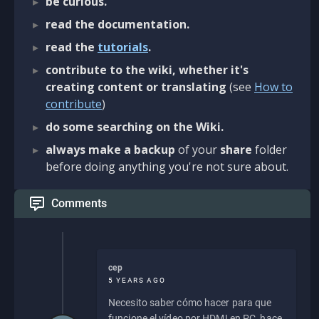
be curious.
read the documentation.
read the
tutorials
.
contribute to the wiki, whether it's
creating content or translating
(see
How to
contribute
)
do some searching on the Wiki.
always make a backup
of your
share
folder
before doing anything you're not sure about.
Comments
cep
5 YEARS AGO
Necesito saber cómo hacer para que
funcione el vídeo por HDMI en PC, hace