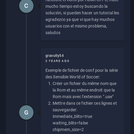
C
mucho tiempo estoy buscando la
solución, si pueden hacer un tutorial les
agradezco ya que vi que hay muchos
usuarios con el mismo problema,
saludos
graoully54
2 YEARS AGO
Exemple de fichier de conf pour la série
des Sensible World of Soccer:
Créer un fichier du même nom que
la Rom et au même endroit que la
Rom mais avec l'extension ".uae"
Mettre dans ce fichier ces lignes et
sauvegarder:
G
immediate_blits=true
waiting_blits=false
chipmem_size=2