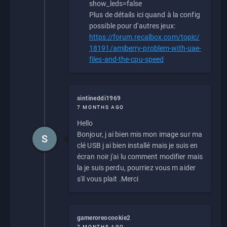
show_leds=false
Plus de détails ici quand à la config
possible pour d'autres jeux:
https://forum.recalbox.com/topic/
18191/amiberry-problem-with-uae-
files-and-the-cpu-speed
sintineddi1969
7 MONTHS AGO
Hello
Bonjour, j ai bien mis mon image sur ma
S
clé USB j ai bien installé mais je suis en
écran noir j'ai lu comment modifier mais
la je suis perdu, pourriez vous m aider
s'il vous plait .Merci
gameroreocookie2
7 MONTHS AGO