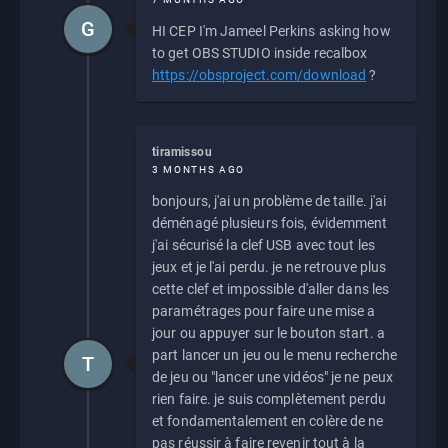
G
HI CEP I'm Jameel Perkins asking how
to get OBS STUDIO inside recalbox
https://obsproject.com/download
?
tiramissou
3 MONTHS AGO
bonjours, j'ai un problème de taille. j'ai
déménagé plusieurs fois, évidemment
j'ai sécurisé la clef USB avec tout les
jeux et je l'ai perdu. je ne retrouve plus
cette clef et impossible d'aller dans les
paramétrages pour faire une mise a
jour ou appuyer sur le bouton start. a
part lancer un jeu ou le menu recherche
T
de jeu ou "lancer une vidéos" je ne peux
rien faire. je suis complètement perdu
et fondamentalement en colère de ne
pas réussir à faire revenir tout à la