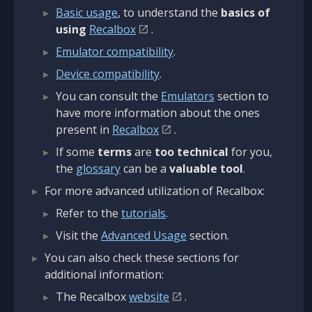
Basic usage
, to understand the
basics of
using
Recalbox
.
Emulator compatibility
.
Device compatibility
.
You can consult the
Emulators
section to
have more information about the ones
present in
Recalbox
.
If some
terms
are
too technical
for you,
the
glossary
can be a
valuable tool
.
For more advanced utilization of Recalbox:
Refer to the
tutorials
.
Visit the
Advanced Usage
section.
You can also check these sections for
additional information:
The Recalbox
website
.