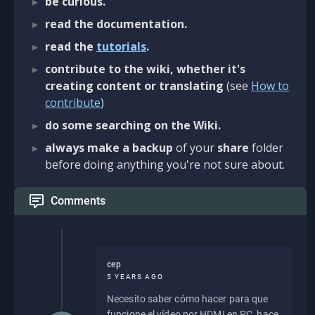
be curious.
read the documentation.
read the
tutorials
.
contribute to the wiki, whether it's
creating content or translating
(see
How to
contribute
)
do some searching on the Wiki.
always make a backup
of your
share
folder
before doing anything you're not sure about.
Comments
cep
5 YEARS AGO
Necesito saber cómo hacer para que
funcione el vídeo por HDMI en PC, hace