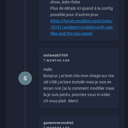
show_leds=false
Plus de détails ici quand à la config
possible pour d'autres jeux:
https://forum.recalbox.com/topic/
18191/amiberry-problem-with-uae-
files-and-the-cpu-speed
sintineddi1969
7 MONTHS AGO
Hello
Bonjour, j ai bien mis mon image sur ma
S
clé USB j ai bien installé mais je suis en
écran noir j'ai lu comment modifier mais
la je suis perdu, pourriez vous m aider
s'il vous plait .Merci
gameroreocookie2
7 MONTHS AGO