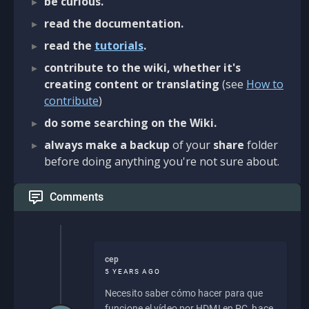
be curious.
read the documentation.
read the
tutorials
.
contribute to the wiki, whether it's
creating content or translating
(see
How to
contribute
)
do some searching on the Wiki.
always make a backup
of your
share
folder
before doing anything you're not sure about.
Comments
cep
5 YEARS AGO
Necesito saber cómo hacer para que
funcione el vídeo por HDMI en PC, hace