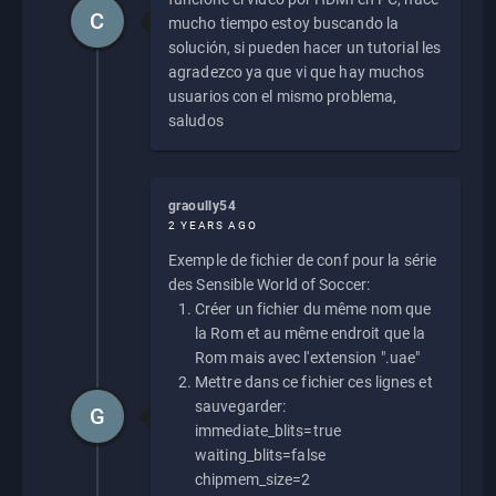
C
mucho tiempo estoy buscando la
solución, si pueden hacer un tutorial les
agradezco ya que vi que hay muchos
usuarios con el mismo problema,
saludos
graoully54
2 YEARS AGO
Exemple de fichier de conf pour la série
des Sensible World of Soccer:
Créer un fichier du même nom que
la Rom et au même endroit que la
Rom mais avec l'extension ".uae"
Mettre dans ce fichier ces lignes et
sauvegarder:
G
immediate_blits=true
waiting_blits=false
chipmem_size=2