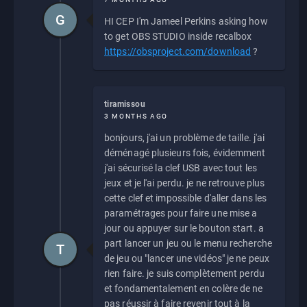
G
HI CEP I'm Jameel Perkins asking how
to get OBS STUDIO inside recalbox
https://obsproject.com/download
?
tiramissou
3 MONTHS AGO
bonjours, j'ai un problème de taille. j'ai
déménagé plusieurs fois, évidemment
j'ai sécurisé la clef USB avec tout les
jeux et je l'ai perdu. je ne retrouve plus
cette clef et impossible d'aller dans les
paramétrages pour faire une mise a
jour ou appuyer sur le bouton start. a
part lancer un jeu ou le menu recherche
T
de jeu ou "lancer une vidéos" je ne peux
rien faire. je suis complètement perdu
et fondamentalement en colère de ne
pas réussir à faire revenir tout à la