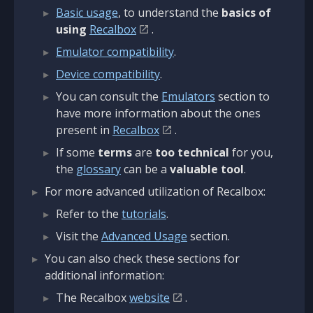
Basic usage
, to understand the
basics of
using
Recalbox
.
Emulator compatibility
.
Device compatibility
.
You can consult the
Emulators
section to
have more information about the ones
present in
Recalbox
.
If some
terms
are
too technical
for you,
the
glossary
can be a
valuable tool
.
For more advanced utilization of Recalbox:
Refer to the
tutorials
.
Visit the
Advanced Usage
section.
You can also check these sections for
additional information:
The Recalbox
website
.