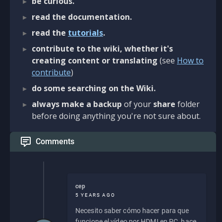
be curious.
read the documentation.
read the
tutorials
.
contribute to the wiki, whether it's
creating content or translating
(see
How to
contribute
)
do some searching on the Wiki.
always make a backup
of your
share
folder
before doing anything you're not sure about.
Comments
cep
5 YEARS AGO
Necesito saber cómo hacer para que
funcione el vídeo por HDMI en PC, hace