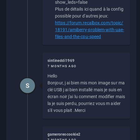
show_leds=false
Plus de détails ici quand à la config
possible pour d'autres jeux:
https://forum.recalbox.com/topic/
18191/amiberry-problem-with-uae-
files-and-the-cpu-speed
sintineddi1969
7 MONTHS AGO
Hello
Bonjour, j ai bien mis mon image sur ma
S
clé USB j ai bien installé mais je suis en
écran noir j'ai lu comment modifier mais
la je suis perdu, pourriez vous m aider
s'il vous plait .Merci
gameroreocookie2
7 MONTHS AGO