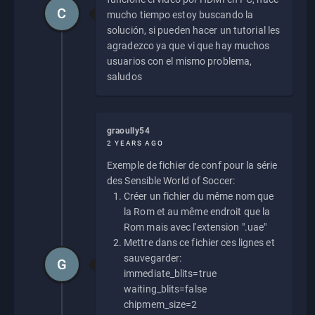
C
mucho tiempo estoy buscando la
solución, si pueden hacer un tutorial les
agradezco ya que vi que hay muchos
usuarios con el mismo problema,
saludos
graoully54
2 YEARS AGO
Exemple de fichier de conf pour la série
des Sensible World of Soccer:
Créer un fichier du même nom que
la Rom et au même endroit que la
Rom mais avec l'extension ".uae"
Mettre dans ce fichier ces lignes et
sauvegarder:
G
immediate_blits=true
waiting_blits=false
chipmem_size=2