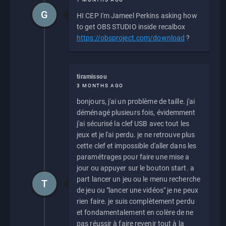
G
HI CEP I'm Jameel Perkins asking how
to get OBS STUDIO inside recalbox
https://obsproject.com/download
?
tiramissou
3 MONTHS AGO
bonjours, j'ai un problème de taille. j'ai
déménagé plusieurs fois, évidemment
j'ai sécurisé la clef USB avec tout les
jeux et je l'ai perdu. je ne retrouve plus
cette clef et impossible d'aller dans les
paramétrages pour faire une mise a
jour ou appuyer sur le bouton start. a
part lancer un jeu ou le menu recherche
T
de jeu ou "lancer une vidéos" je ne peux
rien faire. je suis complètement perdu
et fondamentalement en colère de ne
pas réussir à faire revenir tout à la