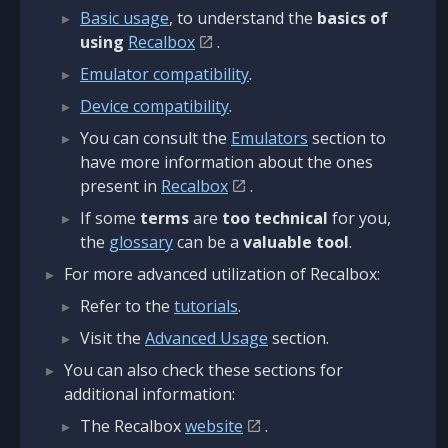
Basic usage
, to understand the
basics of
using
Recalbox
.
Emulator compatibility
.
Device compatibility
.
You can consult the
Emulators
section to
have more information about the ones
present in
Recalbox
.
If some
terms
are
too technical
for you,
the
glossary
can be a
valuable tool
.
For more advanced utilization of Recalbox:
Refer to the
tutorials
.
Visit the
Advanced Usage
section.
You can also check these sections for
additional information:
The Recalbox
website
.