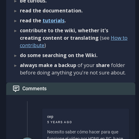
be curious.
read the documentation.
read the
tutorials
.
contribute to the wiki, whether it's
creating content or translating
(see
How to
contribute
)
do some searching on the Wiki.
always make a backup
of your
share
folder
before doing anything you're not sure about.
Comments
cep
5 YEARS AGO
Necesito saber cómo hacer para que
funcione el vídeo por HDMI en PC, hace