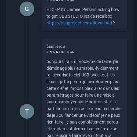
G
HI CEP I'm Jameel Perkins asking how
to get OBS STUDIO inside recalbox
https://obsproject.com/download
?
tiramissou
3 MONTHS AGO
bonjours, j'ai un problème de taille. j'ai
déménagé plusieurs fois, évidemment
j'ai sécurisé la clef USB avec tout les
jeux et je l'ai perdu. je ne retrouve plus
cette clef et impossible d'aller dans les
paramétrages pour faire une mise a
jour ou appuyer sur le bouton start. a
part lancer un jeu ou le menu recherche
T
de jeu ou "lancer une vidéos" je ne peux
rien faire. je suis complètement perdu
et fondamentalement en colère de ne
pas réussir à faire revenir tout à la