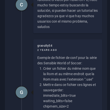
C
mucho tiempo estoy buscando la
solución, si pueden hacer un tutorial les
agradezco ya que vi que hay muchos
usuarios con el mismo problema,
saludos
graoully54
2 YEARS AGO
Exemple de fichier de conf pour la série
des Sensible World of Soccer:
Créer un fichier du même nom que
la Rom et au même endroit que la
Rom mais avec l'extension ".uae"
Mettre dans ce fichier ces lignes et
sauvegarder:
G
immediate_blits=true
waiting_blits=false
chipmem_size=2