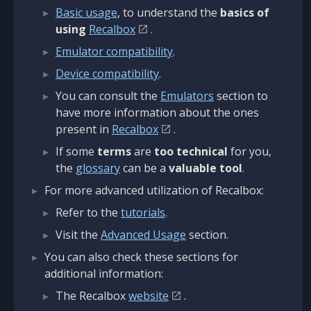
Basic usage
, to understand the
basics of
using
Recalbox
.
Emulator compatibility
.
Device compatibility
.
You can consult the
Emulators
section to
have more information about the ones
present in
Recalbox
.
If some
terms
are
too technical
for you,
the
glossary
can be a
valuable tool
.
For more advanced utilization of Recalbox:
Refer to the
tutorials
.
Visit the
Advanced Usage
section.
You can also check these sections for
additional information:
The Recalbox
website
.