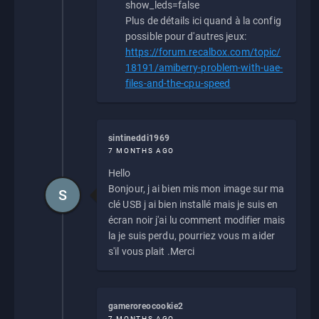
show_leds=false
Plus de détails ici quand à la config
possible pour d'autres jeux:
https://forum.recalbox.com/topic/
18191/amiberry-problem-with-uae-
files-and-the-cpu-speed
sintineddi1969
7 MONTHS AGO
Hello
Bonjour, j ai bien mis mon image sur ma
S
clé USB j ai bien installé mais je suis en
écran noir j'ai lu comment modifier mais
la je suis perdu, pourriez vous m aider
s'il vous plait .Merci
gameroreocookie2
7 MONTHS AGO