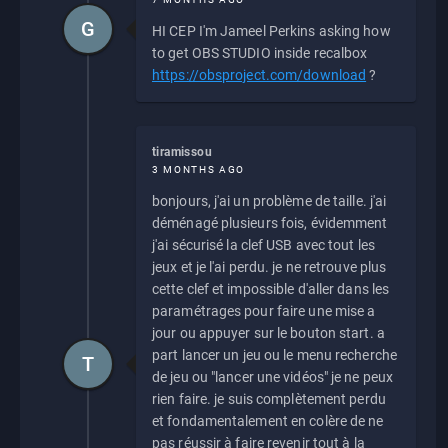
G
HI CEP I'm Jameel Perkins asking how
to get OBS STUDIO inside recalbox
https://obsproject.com/download
?
tiramissou
3 MONTHS AGO
bonjours, j'ai un problème de taille. j'ai
déménagé plusieurs fois, évidemment
j'ai sécurisé la clef USB avec tout les
jeux et je l'ai perdu. je ne retrouve plus
cette clef et impossible d'aller dans les
paramétrages pour faire une mise a
jour ou appuyer sur le bouton start. a
part lancer un jeu ou le menu recherche
T
de jeu ou "lancer une vidéos" je ne peux
rien faire. je suis complètement perdu
et fondamentalement en colère de ne
pas réussir à faire revenir tout à la