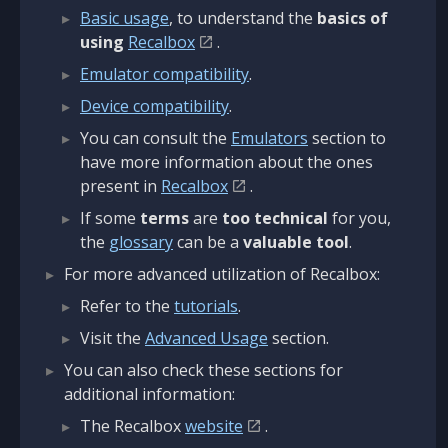
Basic usage
, to understand the
basics of
using
Recalbox
.
Emulator compatibility
.
Device compatibility
.
You can consult the
Emulators
section to
have more information about the ones
present in
Recalbox
.
If some
terms
are
too technical
for you,
the
glossary
can be a
valuable tool
.
For more advanced utilization of Recalbox:
Refer to the
tutorials
.
Visit the
Advanced Usage
section.
You can also check these sections for
additional information:
The Recalbox
website
.