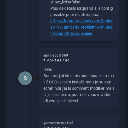
show_leds=false
Plus de détails ici quand à la config
possible pour d'autres jeux:
https://forum.recalbox.com/topic/
18191/amiberry-problem-with-uae-
files-and-the-cpu-speed
sintineddi1969
7 MONTHS AGO
Hello
Bonjour, j ai bien mis mon image sur ma
S
clé USB j ai bien installé mais je suis en
écran noir j'ai lu comment modifier mais
la je suis perdu, pourriez vous m aider
s'il vous plait .Merci
gameroreocookie2
7 MONTHS AGO