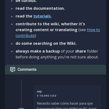
be curious.
read the documentation.
read the
tutorials
.
contribute to the wiki, whether it's
creating content or translating
(see
How to
contribute
)
do some searching on the Wiki.
always make a backup
of your
share
folder
before doing anything you're not sure about.
Comments
cep
5 YEARS AGO
Necesito saber cómo hacer para que
funcione el vídeo por HDMI en PC, hace