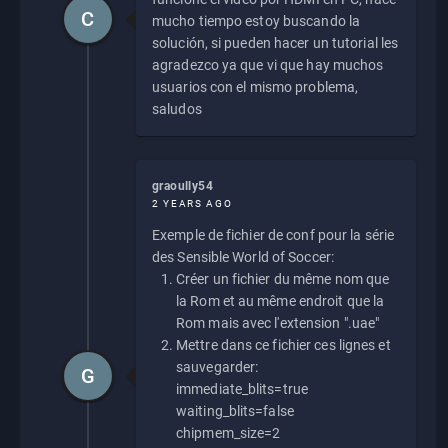
C
mucho tiempo estoy buscando la
solución, si pueden hacer un tutorial les
agradezco ya que vi que hay muchos
usuarios con el mismo problema,
saludos
graoully54
2 YEARS AGO
Exemple de fichier de conf pour la série
des Sensible World of Soccer:
Créer un fichier du même nom que
la Rom et au même endroit que la
Rom mais avec l'extension ".uae"
Mettre dans ce fichier ces lignes et
sauvegarder:
G
immediate_blits=true
waiting_blits=false
chipmem_size=2