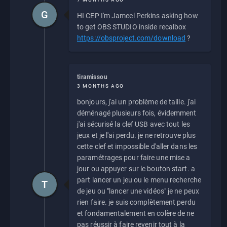
G
HI CEP I'm Jameel Perkins asking how
to get OBS STUDIO inside recalbox
https://obsproject.com/download
?
tiramissou
3 MONTHS AGO
bonjours, j'ai un problème de taille. j'ai
déménagé plusieurs fois, évidemment
j'ai sécurisé la clef USB avec tout les
jeux et je l'ai perdu. je ne retrouve plus
cette clef et impossible d'aller dans les
paramétrages pour faire une mise a
jour ou appuyer sur le bouton start. a
part lancer un jeu ou le menu recherche
T
de jeu ou "lancer une vidéos" je ne peux
rien faire. je suis complètement perdu
et fondamentalement en colère de ne
pas réussir à faire revenir tout à la