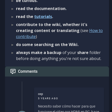
be curious.
read the documentation.
read the
tutorials
.
contribute to the wiki, whether it's
creating content or translating
(see
How to
contribute
)
do some searching on the Wiki.
always make a backup
of your
share
folder
before doing anything you're not sure about.
Comments
cep
5 YEARS AGO
Necesito saber cómo hacer para que
funcione el vídeo por HDMI en PC, hace