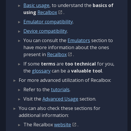
Basic usage
, to understand the
basics of
using
Recalbox
.
Emulator compatibility
.
Device compatibility
.
You can consult the
Emulators
section to
have more information about the ones
present in
Recalbox
.
If some
terms
are
too technical
for you,
the
glossary
can be a
valuable tool
.
For more advanced utilization of Recalbox:
Refer to the
tutorials
.
Visit the
Advanced Usage
section.
You can also check these sections for
additional information:
The Recalbox
website
.