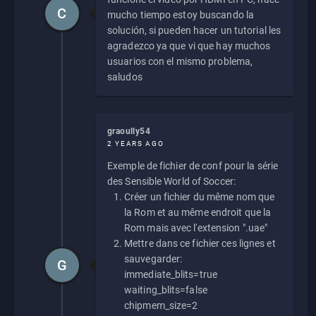
C
mucho tiempo estoy buscando la
solución, si pueden hacer un tutorial les
agradezco ya que vi que hay muchos
usuarios con el mismo problema,
saludos
graoully54
2 YEARS AGO
Exemple de fichier de conf pour la série
des Sensible World of Soccer:
Créer un fichier du même nom que
la Rom et au même endroit que la
Rom mais avec l'extension ".uae"
Mettre dans ce fichier ces lignes et
sauvegarder:
G
immediate_blits=true
waiting_blits=false
chipmem_size=2