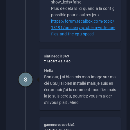
show_leds=false
Plus de détails ici quand à la config
possible pour d'autres jeux:
https://forum.recalbox.com/topic/
18191/amiberry-problem-with-uae-
files-and-the-cpu-speed
sintineddi1969
7 MONTHS AGO
Hello
Bonjour, j ai bien mis mon image sur ma
S
clé USB j ai bien installé mais je suis en
écran noir j'ai lu comment modifier mais
la je suis perdu, pourriez vous m aider
s'il vous plait .Merci
gameroreocookie2
7 MONTHS AGO