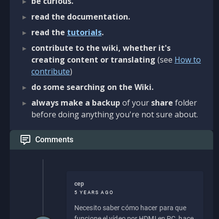
be curious.
read the documentation.
read the
tutorials
.
contribute to the wiki, whether it's
creating content or translating
(see
How to
contribute
)
do some searching on the Wiki.
always make a backup
of your
share
folder
before doing anything you're not sure about.
Comments
cep
5 YEARS AGO
Necesito saber cómo hacer para que
funcione el vídeo por HDMI en PC, hace