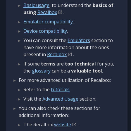
Basic usage
, to understand the
basics of
using
Recalbox
.
Emulator compatibility
.
Device compatibility
.
You can consult the
Emulators
section to
have more information about the ones
present in
Recalbox
.
If some
terms
are
too technical
for you,
the
glossary
can be a
valuable tool
.
For more advanced utilization of Recalbox:
Refer to the
tutorials
.
Visit the
Advanced Usage
section.
You can also check these sections for
additional information:
The Recalbox
website
.