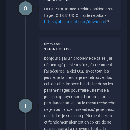
G
HI CEP I'm Jameel Perkins asking how
to get OBS STUDIO inside recalbox
https://obsproject.com/download
?
tiramissou
3 MONTHS AGO
bonjours, j'ai un problème de taille. j'ai
déménagé plusieurs fois, évidemment
j'ai sécurisé la clef USB avec tout les
jeux et je l'ai perdu. je ne retrouve plus
cette clef et impossible d'aller dans les
paramétrages pour faire une mise a
jour ou appuyer sur le bouton start. a
part lancer un jeu ou le menu recherche
T
de jeu ou "lancer une vidéos" je ne peux
rien faire. je suis complètement perdu
et fondamentalement en colère de ne
pas réussir à faire revenir tout à la