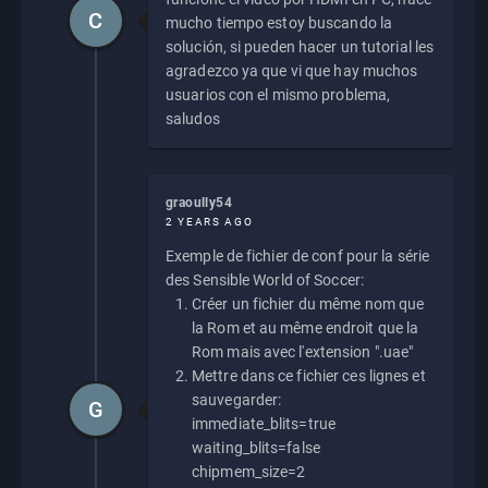
C
mucho tiempo estoy buscando la
solución, si pueden hacer un tutorial les
agradezco ya que vi que hay muchos
usuarios con el mismo problema,
saludos
graoully54
2 YEARS AGO
Exemple de fichier de conf pour la série
des Sensible World of Soccer:
Créer un fichier du même nom que
la Rom et au même endroit que la
Rom mais avec l'extension ".uae"
Mettre dans ce fichier ces lignes et
sauvegarder:
G
immediate_blits=true
waiting_blits=false
chipmem_size=2