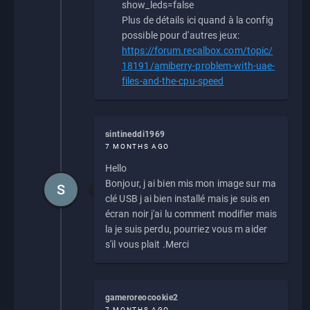
show_leds=false
Plus de détails ici quand à la config
possible pour d'autres jeux:
https://forum.recalbox.com/topic/
18191/amiberry-problem-with-uae-
files-and-the-cpu-speed
sintineddi1969
7 MONTHS AGO
Hello
Bonjour, j ai bien mis mon image sur ma
S
clé USB j ai bien installé mais je suis en
écran noir j'ai lu comment modifier mais
la je suis perdu, pourriez vous m aider
s'il vous plait .Merci
gameroreocookie2
7 MONTHS AGO