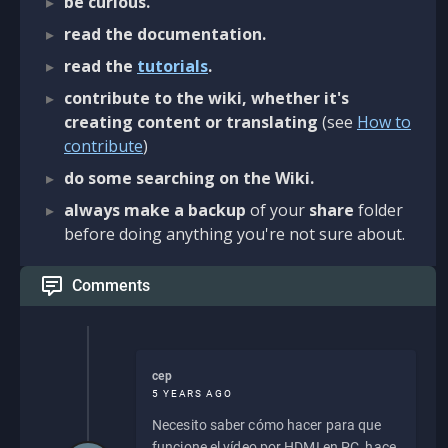
be curious.
read the documentation.
read the
tutorials
.
contribute to the wiki, whether it's
creating content or translating
(see
How to
contribute
)
do some searching on the Wiki.
always make a backup
of your
share
folder
before doing anything you're not sure about.
Comments
cep
5 YEARS AGO
Necesito saber cómo hacer para que
funcione el vídeo por HDMI en PC, hace