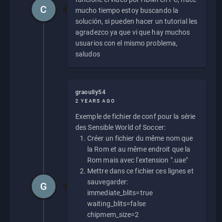
C
mucho tiempo estoy buscando la
solución, si pueden hacer un tutorial les
agradezco ya que vi que hay muchos
usuarios con el mismo problema,
saludos
graoully54
2 YEARS AGO
Exemple de fichier de conf pour la série
des Sensible World of Soccer:
Créer un fichier du même nom que
la Rom et au même endroit que la
Rom mais avec l'extension ".uae"
Mettre dans ce fichier ces lignes et
sauvegarder:
G
immediate_blits=true
waiting_blits=false
chipmem_size=2