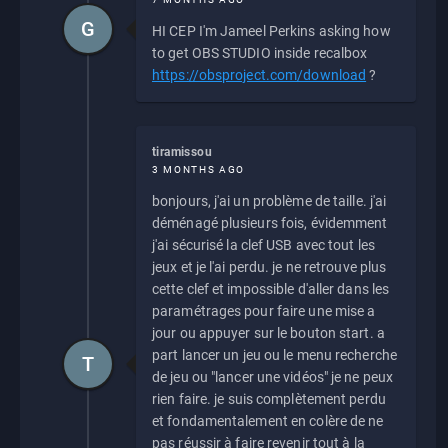
G
HI CEP I'm Jameel Perkins asking how
to get OBS STUDIO inside recalbox
https://obsproject.com/download
?
tiramissou
3 MONTHS AGO
bonjours, j'ai un problème de taille. j'ai
déménagé plusieurs fois, évidemment
j'ai sécurisé la clef USB avec tout les
jeux et je l'ai perdu. je ne retrouve plus
cette clef et impossible d'aller dans les
paramétrages pour faire une mise a
jour ou appuyer sur le bouton start. a
part lancer un jeu ou le menu recherche
T
de jeu ou "lancer une vidéos" je ne peux
rien faire. je suis complètement perdu
et fondamentalement en colère de ne
pas réussir à faire revenir tout à la