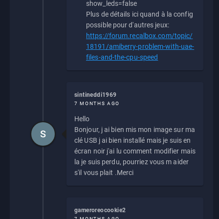
show_leds=false
Plus de détails ici quand à la config
possible pour d'autres jeux:
https://forum.recalbox.com/topic/
18191/amiberry-problem-with-uae-
files-and-the-cpu-speed
sintineddi1969
7 MONTHS AGO
Hello
Bonjour, j ai bien mis mon image sur ma
S
clé USB j ai bien installé mais je suis en
écran noir j'ai lu comment modifier mais
la je suis perdu, pourriez vous m aider
s'il vous plait .Merci
gameroreocookie2
7 MONTHS AGO