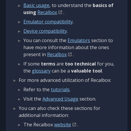
Basic usage
, to understand the
basics of
using
Recalbox
.
Emulator compatibility
.
Device compatibility
.
You can consult the
Emulators
section to
have more information about the ones
present in
Recalbox
.
If some
terms
are
too technical
for you,
the
glossary
can be a
valuable tool
.
For more advanced utilization of Recalbox:
Refer to the
tutorials
.
Visit the
Advanced Usage
section.
You can also check these sections for
additional information:
The Recalbox
website
.