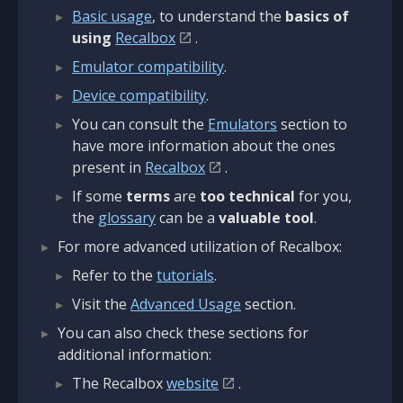
Basic usage
, to understand the
basics of
using
Recalbox
.
Emulator compatibility
.
Device compatibility
.
You can consult the
Emulators
section to
have more information about the ones
present in
Recalbox
.
If some
terms
are
too technical
for you,
the
glossary
can be a
valuable tool
.
For more advanced utilization of Recalbox:
Refer to the
tutorials
.
Visit the
Advanced Usage
section.
You can also check these sections for
additional information:
The Recalbox
website
.