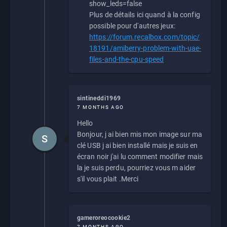
show_leds=false
Plus de détails ici quand à la config
possible pour d'autres jeux:
https://forum.recalbox.com/topic/
18191/amiberry-problem-with-uae-
files-and-the-cpu-speed
sintineddi1969
7 MONTHS AGO
Hello
Bonjour, j ai bien mis mon image sur ma
S
clé USB j ai bien installé mais je suis en
écran noir j'ai lu comment modifier mais
la je suis perdu, pourriez vous m aider
s'il vous plait .Merci
gameroreocookie2
7 MONTHS AGO