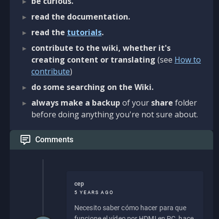
be curious.
read the documentation.
read the
tutorials
.
contribute to the wiki, whether it's
creating content or translating
(see
How to
contribute
)
do some searching on the Wiki.
always make a backup
of your
share
folder
before doing anything you're not sure about.
Comments
cep
5 YEARS AGO
Necesito saber cómo hacer para que
funcione el vídeo por HDMI en PC, hace