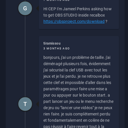
G
HI CEP I'm Jameel Perkins asking how
to get OBS STUDIO inside recalbox
https://obsproject.com/download
?
tiramissou
3 MONTHS AGO
bonjours, j'ai un problème de taille. j'ai
déménagé plusieurs fois, évidemment
j'ai sécurisé la clef USB avec tout les
jeux et je l'ai perdu. je ne retrouve plus
cette clef et impossible d'aller dans les
paramétrages pour faire une mise a
jour ou appuyer sur le bouton start. a
part lancer un jeu ou le menu recherche
T
de jeu ou "lancer une vidéos" je ne peux
rien faire. je suis complètement perdu
et fondamentalement en colère de ne
pas réussir à faire revenir tout à la