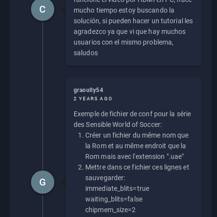
C
mucho tiempo estoy buscando la
solución, si pueden hacer un tutorial les
agradezco ya que vi que hay muchos
usuarios con el mismo problema,
saludos
graoully54
2 YEARS AGO
Exemple de fichier de conf pour la série
des Sensible World of Soccer:
Créer un fichier du même nom que
la Rom et au même endroit que la
Rom mais avec l'extension ".uae"
Mettre dans ce fichier ces lignes et
sauvegarder:
G
immediate_blits=true
waiting_blits=false
chipmem_size=2