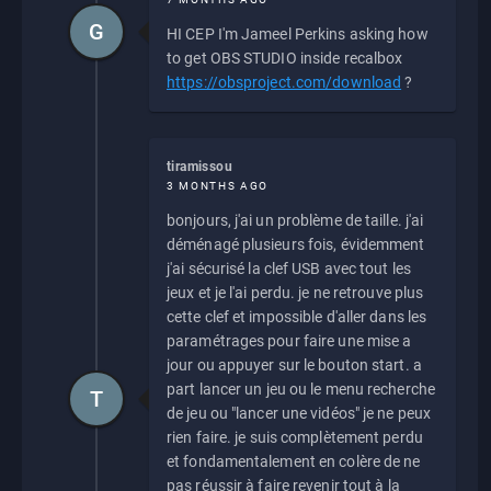
G
HI CEP I'm Jameel Perkins asking how
to get OBS STUDIO inside recalbox
https://obsproject.com/download
?
tiramissou
3 MONTHS AGO
bonjours, j'ai un problème de taille. j'ai
déménagé plusieurs fois, évidemment
j'ai sécurisé la clef USB avec tout les
jeux et je l'ai perdu. je ne retrouve plus
cette clef et impossible d'aller dans les
paramétrages pour faire une mise a
jour ou appuyer sur le bouton start. a
part lancer un jeu ou le menu recherche
T
de jeu ou "lancer une vidéos" je ne peux
rien faire. je suis complètement perdu
et fondamentalement en colère de ne
pas réussir à faire revenir tout à la