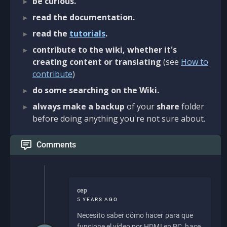
be curious.
read the documentation.
read the
tutorials
.
contribute to the wiki, whether it's
creating content or translating
(see
How to
contribute
)
do some searching on the Wiki.
always make a backup
of your
share
folder
before doing anything you're not sure about.
Comments
cep
5 YEARS AGO
Necesito saber cómo hacer para que
funcione el vídeo por HDMI en PC, hace