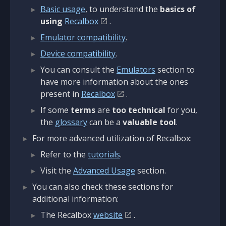
Basic usage
, to understand the
basics of
using
Recalbox
.
Emulator compatibility
.
Device compatibility
.
You can consult the
Emulators
section to
have more information about the ones
present in
Recalbox
.
If some
terms
are
too technical
for you,
the
glossary
can be a
valuable tool
.
For more advanced utilization of Recalbox:
Refer to the
tutorials
.
Visit the
Advanced Usage
section.
You can also check these sections for
additional information:
The Recalbox
website
.