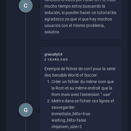
C
mucho tiempo estoy buscando la
solución, si pueden hacer un tutorial les
agradezco ya que vi que hay muchos
usuarios con el mismo problema,
saludos
graoully54
2 YEARS AGO
Exemple de fichier de conf pour la série
des Sensible World of Soccer:
Créer un fichier du même nom que
la Rom et au même endroit que la
Rom mais avec l'extension ".uae"
Mettre dans ce fichier ces lignes et
sauvegarder:
G
immediate_blits=true
waiting_blits=false
chipmem_size=2