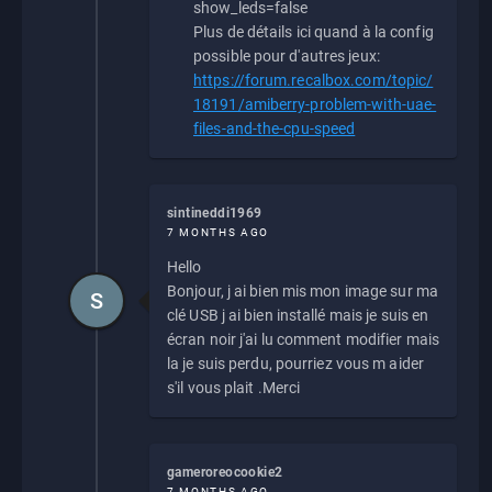
show_leds=false
Plus de détails ici quand à la config
possible pour d'autres jeux:
https://forum.recalbox.com/topic/
18191/amiberry-problem-with-uae-
files-and-the-cpu-speed
sintineddi1969
7 MONTHS AGO
Hello
Bonjour, j ai bien mis mon image sur ma
S
clé USB j ai bien installé mais je suis en
écran noir j'ai lu comment modifier mais
la je suis perdu, pourriez vous m aider
s'il vous plait .Merci
gameroreocookie2
7 MONTHS AGO