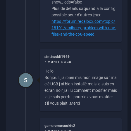
show_leds=false
Plus de détails ici quand à la config
possible pour d'autres jeux:
https://forum.recalbox.com/topic/
18191/amiberry-problem-with-uae-
files-and-the-cpu-speed
sintineddi1969
7 MONTHS AGO
Hello
Bonjour, j ai bien mis mon image sur ma
S
clé USB j ai bien installé mais je suis en
écran noir j'ai lu comment modifier mais
la je suis perdu, pourriez vous m aider
s'il vous plait .Merci
gameroreocookie2
7 MONTHS AGO