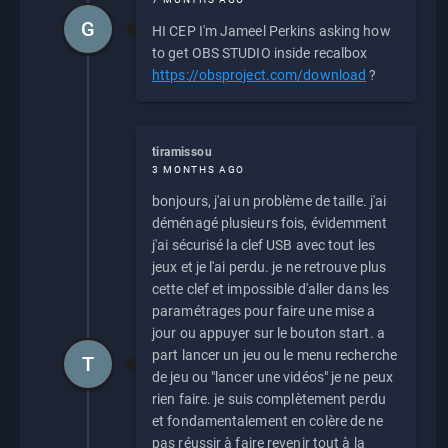
G
HI CEP I'm Jameel Perkins asking how
to get OBS STUDIO inside recalbox
https://obsproject.com/download
?
tiramissou
3 MONTHS AGO
bonjours, j'ai un problème de taille. j'ai
déménagé plusieurs fois, évidemment
j'ai sécurisé la clef USB avec tout les
jeux et je l'ai perdu. je ne retrouve plus
cette clef et impossible d'aller dans les
paramétrages pour faire une mise a
jour ou appuyer sur le bouton start. a
part lancer un jeu ou le menu recherche
T
de jeu ou "lancer une vidéos" je ne peux
rien faire. je suis complètement perdu
et fondamentalement en colère de ne
pas réussir à faire revenir tout à la