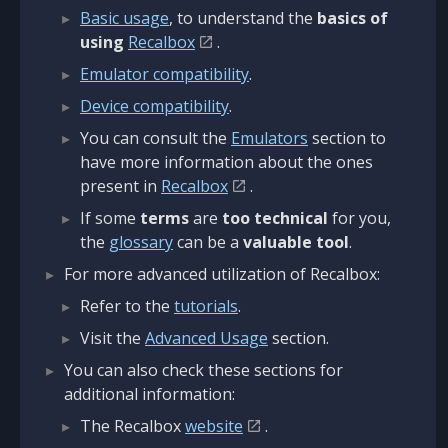
Basic usage
, to understand the
basics of
using
Recalbox
.
Emulator compatibility
.
Device compatibility
.
You can consult the
Emulators
section to
have more information about the ones
present in
Recalbox
.
If some
terms
are
too technical
for you,
the
glossary
can be a
valuable tool
.
For more advanced utilization of Recalbox:
Refer to the
tutorials
.
Visit the
Advanced Usage
section.
You can also check these sections for
additional information:
The Recalbox
website
.