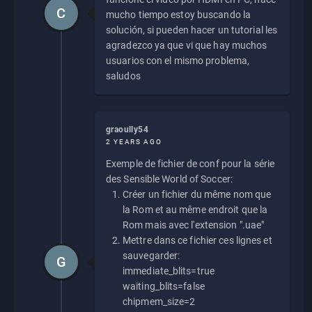
C
mucho tiempo estoy buscando la
solución, si pueden hacer un tutorial les
agradezco ya que vi que hay muchos
usuarios con el mismo problema,
saludos
graoully54
2 YEARS AGO
Exemple de fichier de conf pour la série
des Sensible World of Soccer:
Créer un fichier du même nom que
la Rom et au même endroit que la
Rom mais avec l'extension ".uae"
Mettre dans ce fichier ces lignes et
sauvegarder:
G
immediate_blits=true
waiting_blits=false
chipmem_size=2