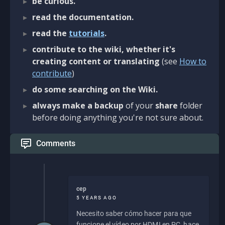
be curious.
read the documentation.
read the
tutorials
.
contribute to the wiki, whether it's
creating content or translating
(see
How to
contribute
)
do some searching on the Wiki.
always make a backup
of your
share
folder
before doing anything you're not sure about.
Comments
cep
5 YEARS AGO
Necesito saber cómo hacer para que
funcione el vídeo por HDMI en PC, hace