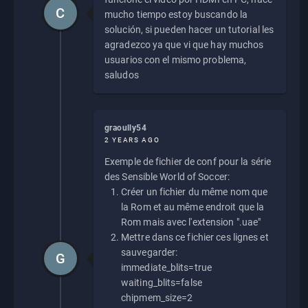
C
mucho tiempo estoy buscando la
solución, si pueden hacer un tutorial les
agradezco ya que vi que hay muchos
usuarios con el mismo problema,
saludos
graoully54
2 YEARS AGO
Exemple de fichier de conf pour la série
des Sensible World of Soccer:
Créer un fichier du même nom que
la Rom et au même endroit que la
Rom mais avec l'extension ".uae"
Mettre dans ce fichier ces lignes et
sauvegarder:
G
immediate_blits=true
waiting_blits=false
chipmem_size=2