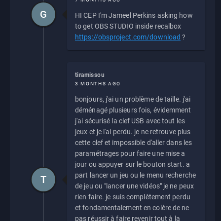
G
HI CEP I'm Jameel Perkins asking how
to get OBS STUDIO inside recalbox
https://obsproject.com/download
?
tiramissou
3 MONTHS AGO
bonjours, j'ai un problème de taille. j'ai
déménagé plusieurs fois, évidemment
j'ai sécurisé la clef USB avec tout les
jeux et je l'ai perdu. je ne retrouve plus
cette clef et impossible d'aller dans les
paramétrages pour faire une mise a
jour ou appuyer sur le bouton start. a
part lancer un jeu ou le menu recherche
T
de jeu ou "lancer une vidéos" je ne peux
rien faire. je suis complètement perdu
et fondamentalement en colère de ne
pas réussir à faire revenir tout à la