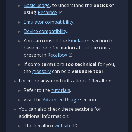
Basic usage
, to understand the
basics of
using
Recalbox
.
Emulator compatibility
.
Device compatibility
.
You can consult the
Emulators
section to
have more information about the ones
present in
Recalbox
.
If some
terms
are
too technical
for you,
the
glossary
can be a
valuable tool
.
For more advanced utilization of Recalbox:
Refer to the
tutorials
.
Visit the
Advanced Usage
section.
You can also check these sections for
additional information:
The Recalbox
website
.